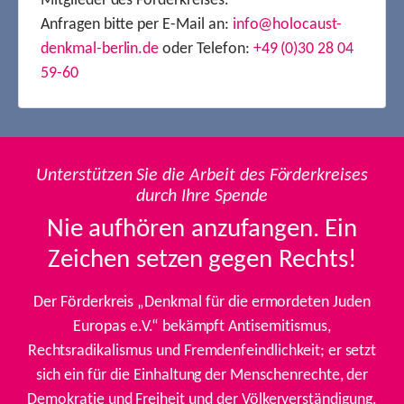
Mitglieder des Förderkreises.
Anfragen bitte per E-Mail an:
info@holocaust-
denkmal-berlin.de
oder Telefon:
+49 (0)30 28 04
59-60
Unterstützen Sie die Arbeit des Förderkreises
durch Ihre Spende
Nie aufhören anzufangen. Ein
Zeichen setzen gegen Rechts!
Der Förderkreis „Denkmal für die ermordeten Juden
Europas e.V.“ bekämpft Antisemitismus,
Rechtsradikalismus und Fremdenfeindlichkeit; er setzt
sich ein für die Einhaltung der Menschenrechte, der
Demokratie und Freiheit und der Völkerverständigung.