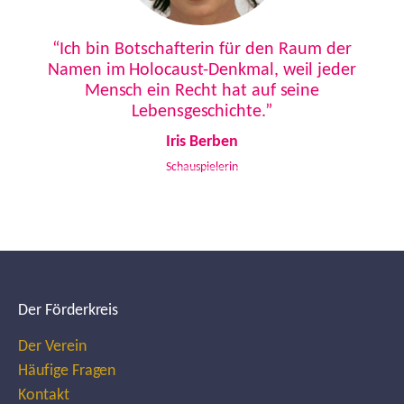
Previous
Next
“Ich bin Botschafterin für den Raum der
Namen im Holocaust-Denkmal, weil jeder
Mensch ein Recht hat auf seine
Lebensgeschichte.”
Iris Berben
Schauspielerin
Der Förderkreis
Der Verein
Häufige Fragen
Kontakt