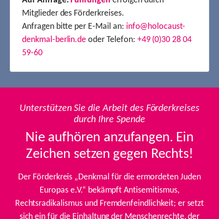
Auf Anfrage:
Führungen
erfolgen durch
Mitglieder des Förderkreises.
Anfragen bitte per E-Mail an:
info@holocaust-
denkmal-berlin.de
oder Telefon:
+49 (0)30 28 04
59-60
Unterstützen Sie die Arbeit des Förderkreises
durch Ihre Spende
Nie aufhören anzufangen. Ein
Zeichen setzen gegen Rechts!
Der Förderkreis „Denkmal für die ermordeten Juden
Europas e.V.“ bekämpft Antisemitismus,
Rechtsradikalismus und Fremdenfeindlichkeit; er setzt
sich ein für die Einhaltung der Menschenrechte, der