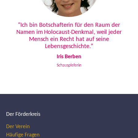
Previous
Next
“Ich bin Botschafterin für den Raum der
Namen im Holocaust-Denkmal, weil jeder
Mensch ein Recht hat auf seine
Lebensgeschichte.”
Iris Berben
Schauspielerin
Der Förderkreis
Der Verein
Häufige Fragen