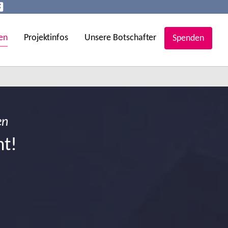
en
Projektinfos
Unsere Botschafter
Spenden
en
ht!