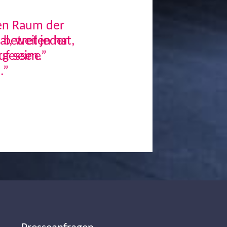
den Raum der
, weil jeder
uf seine
.”
Next