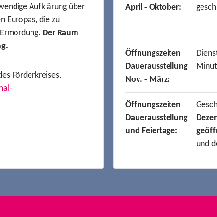
wendige Aufklärung über
April - Oktober:
gesch
n Europas, die zu
r Ermordung.
Der Raum
ng.
Öffnungszeiten
Dienst
Dauerausstellung
Minut
des Förderkreises.
Nov. - März:
mal-
Öffnungszeiten
Gesc
Dauerausstellung
Deze
und Feiertage:
geöff
und d