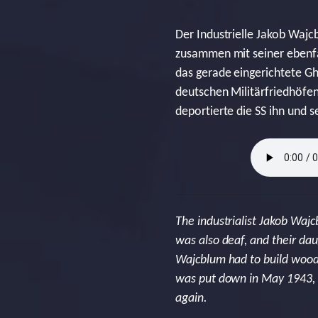
Der Industrielle Jakob Wajc
zusammen mit seiner ebenfa
das gerade eingerichtete G
deutschen Militärfriedhöfe
deportierte die SS ihn und 
The industrialist Jakob Waj
was also deaf, and their da
Wajcblum had to build wood
was put down in May 1943, 
again.