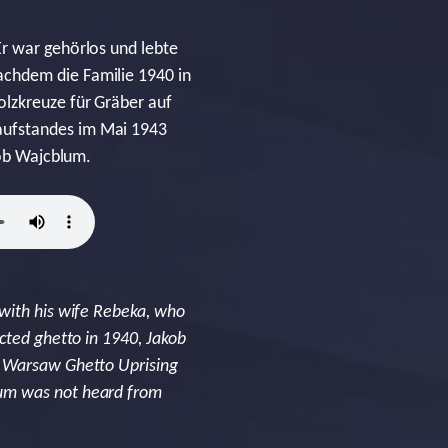
Er war gehörlos und lebte
achdem die Familie 1940 in
olzkreuze für Gräber auf
aufstandes im Mai 1943
kob Wajcblum.
 with his wife Rebeka, who
cted ghetto in 1940, Jakob
e Warsaw Ghetto Uprising
lum was not heard from