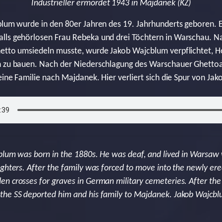
Industrieller ermordet 1943 in Majdanek (KZ)
blum wurde in den 80er Jahren des 19. Jahrhunderts geboren. 
lls gehörlosen Frau Rebeka und drei Töchtern in Warschau. N
hetto umsiedeln musste, wurde Jakob Wajcblum verpflichtet, H
n zu bauen. Nach der Niederschlagung des Warschauer Ghetto
seine Familie nach Majdanek. Hier verliert sich die Spur von Ja
cblum was born in the 1880s. He was deaf, and lived in Warsaw
ughters. After the family was forced to move into the newly ere
en crosses for graves in German military cemeteries. After th
the SS deported him and his family to Majdanek. Jakob Wajcb