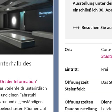
Ausstellung unter de
einschließlich 30. Ap
+++ Besuchen
Sie a
Ort:
Cora-
Stadtp
unterhalb des
Eintritt:
Frei
Ort der Information
“
Öffnungszeit
Das St
es Stelenfelds unterirdisch
Stelenfeld:
n und einen Fahrstuhl
ktur und eigenständigen
Öffnungszeiten
Diens
t beleuchteten Räumen auf
Dauerausstellung
Letzt