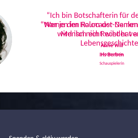
“Ich bin Botschafterin für 
Namen im Holocaust-Denkmal
Mensch ein Recht hat a
Lebensgeschichte
Iris Berben
Schauspielerin