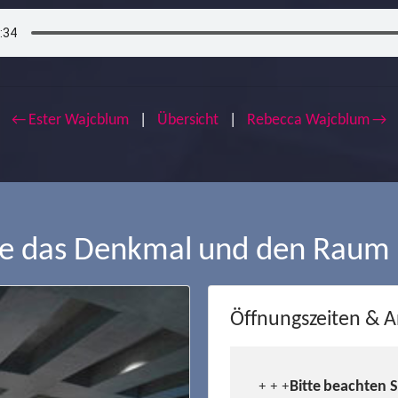
← Ester Wajcblum
|
Übersicht
|
Rebecca Wajcblum →
ie das Denkmal und den Raum
Öffnungszeiten & A
Bitte beachten 
+ + +