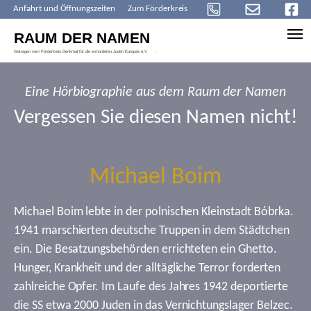
Anfahrt und Öffnungszeiten
Zum Förderkreis
Skip to main content
Eine Hörbiographie aus dem Raum der Namen
Vergessen Sie diesen Namen nicht!
Michael Boim
Michael Boim lebte in der polnischen Kleinstadt Bóbrka.
1941 marschierten deutsche Truppen in dem Städtchen
ein. Die Besatzungsbehörden errichteten ein Ghetto.
Hunger, Krankheit und der alltägliche Terror forderten
zahlreiche Opfer. Im Laufe des Jahres 1942 deportierte
die SS etwa 2000 Juden in das Vernichtungslager Belzec.