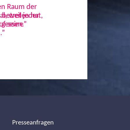
den Raum der
, weil jeder
uf seine
.”
Next
Presseanfragen