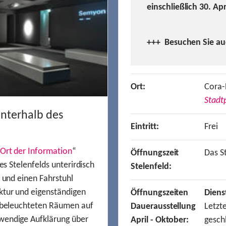
einschließlich 30. Ap
+++ Besuchen
Sie a
Ort:
Cora-
Stadtp
unterhalb des
Eintritt:
Frei
Ort der Information
“
Öffnungszeit
Das St
es Stelenfelds unterirdisch
Stelenfeld:
n und einen Fahrstuhl
ktur und eigenständigen
Öffnungszeiten
Diens
t beleuchteten Räumen auf
Dauerausstellung
Letzt
wendige Aufklärung über
April - Oktober:
gesch