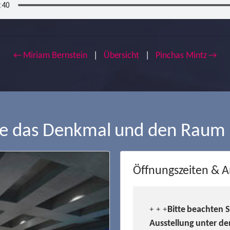
← Miriam Bernstein
|
Übersicht
|
Pinchas Mintz →
ie das Denkmal und den Raum
Öffnungszeiten & A
Bitte beachten 
+ + +
Ausstellung unter de