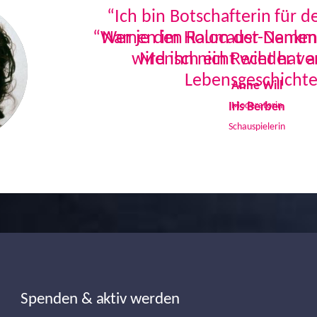
“Ich bin Botschafterin für 
Namen im Holocaust-Denkmal
Mensch ein Recht hat a
Lebensgeschichte
Iris Berben
Schauspielerin
Spenden & aktiv werden