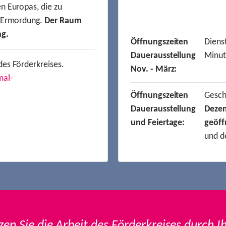
n Europas, die zu
r Ermordung.
Der Raum
ng.
Öffnungszeiten
Dienst
Dauerausstellung
Minut
des Förderkreises.
Nov. - März:
mal-
Öffnungszeiten
Gesc
Dauerausstellung
Deze
und Feiertage:
geöff
und d
zen Sie die Arbeit des Förderkreises durch I