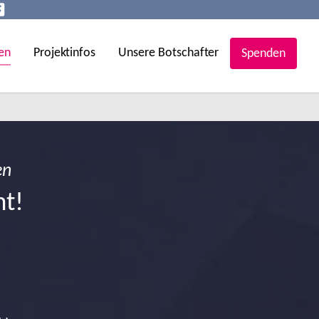
en
Projektinfos
Unsere Botschafter
Spenden
en
ht!