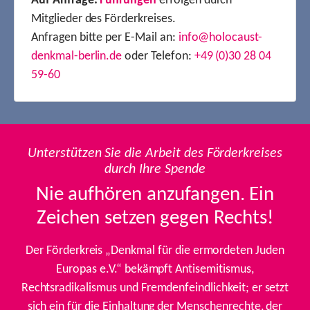
Auf Anfrage:
Führungen
erfolgen durch
Mitglieder des Förderkreises.
Anfragen bitte per E-Mail an:
info@holocaust-
denkmal-berlin.de
oder Telefon:
+49 (0)30 28 04
59-60
Unterstützen Sie die Arbeit des Förderkreises
durch Ihre Spende
Nie aufhören anzufangen. Ein
Zeichen setzen gegen Rechts!
Der Förderkreis „Denkmal für die ermordeten Juden
Europas e.V.“ bekämpft Antisemitismus,
Rechtsradikalismus und Fremdenfeindlichkeit; er setzt
sich ein für die Einhaltung der Menschenrechte, der