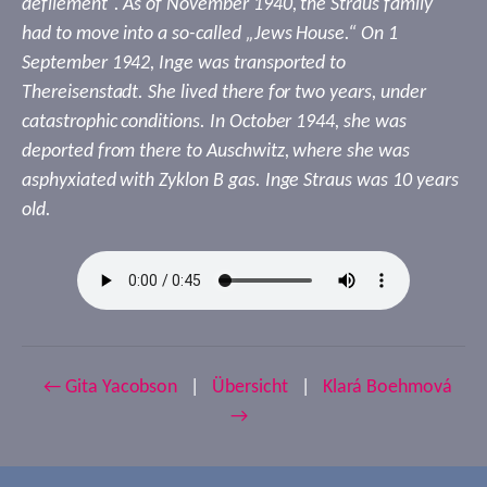
defilement“. As of November 1940, the Straus family
had to move into a so-called „Jews House.“ On 1
September 1942, Inge was transported to
Thereisenstadt. She lived there for two years, under
catastrophic conditions. In October 1944, she was
deported from there to Auschwitz, where she was
asphyxiated with Zyklon B gas. Inge Straus was 10 years
old.
← Gita Yacobson
|
Übersicht
|
Klará Boehmová
→