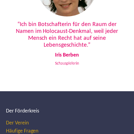
Previous
Next
“Ich bin Botschafterin für den Raum der
Namen im Holocaust-Denkmal, weil jeder
Mensch ein Recht hat auf seine
Lebensgeschichte.”
Iris Berben
Schauspielerin
Der Förderkreis
Der Verein
Häufige Fragen