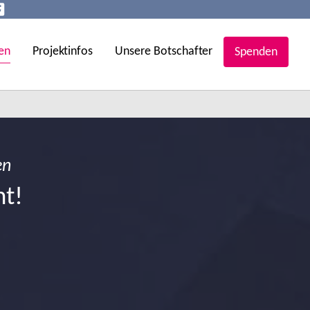
en
Projektinfos
Unsere Botschafter
Spenden
en
ht!