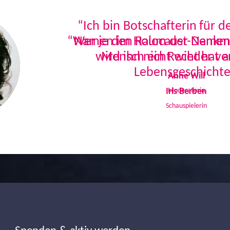
“Ich bin Botschafterin für 
Namen im Holocaust-Denkmal
Mensch ein Recht hat a
Lebensgeschichte
Iris Berben
Schauspielerin