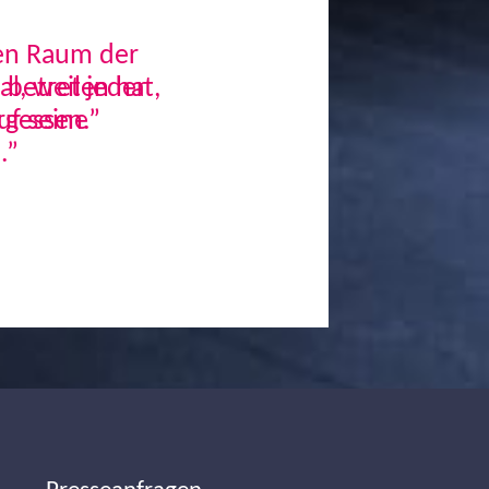
den Raum der
, weil jeder
uf seine
.”
Next