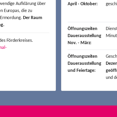
wendige Aufklärung über
April - Oktober:
gesch
n Europas, die zu
r Ermordung.
Der Raum
ng.
Öffnungszeiten
Dienst
Dauerausstellung
Minut
des Förderkreises.
Nov. - März:
mal-
Öffnungszeiten
Gesc
Dauerausstellung
Deze
und Feiertage:
geöff
und d