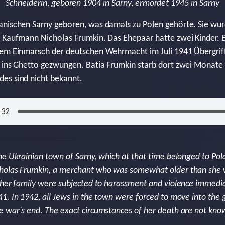
Schneiderin, geboren 1904 in Sarny, ermordet 1945 in Sarny
anischen Sarny geboren, was damals zu Polen gehörte. Sie wur
 Kaufmann Nicholas Frumkin. Das Ehepaar hatte zwei Kinder. B
dem Einmarsch der deutschen Wehrmacht im Juli 1941 Übergrif
 ins Ghetto gezwungen. Batia Frumkin starb dort zwei Monate 
es sind nicht bekannt.
he Ukrainian town of Sarny, which at that time belonged to Po
holas Frumkin, a merchant who was somewhat older than she 
 her family were subjected to harassment and violence immediat
1. In 1942, all Jews in the town were forced to move into the 
 war's end. The exact circumstances of her death are not kno