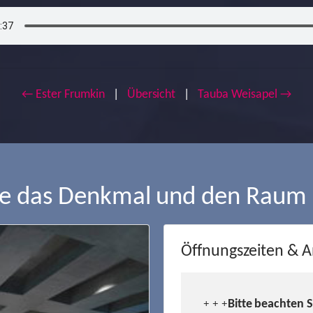
← Ester Frumkin
|
Übersicht
|
Tauba Weisapel →
ie das Denkmal und den Raum
Öffnungszeiten & A
Bitte beachten 
+ + +