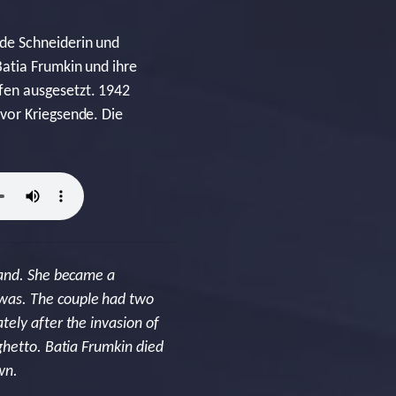
de Schneiderin und
atia Frumkin und ihre
fen ausgesetzt. 1942
vor Kriegsende. Die
land. She became a
was. The couple had two
ely after the invasion of
ghetto. Batia Frumkin died
wn.