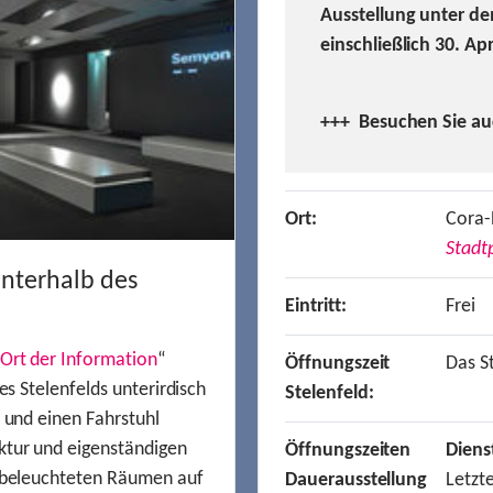
Ausstellung unter de
einschließlich 30. Ap
+++ Besuchen
Sie a
Ort:
Cora-
Stadtp
unterhalb des
Eintritt:
Frei
Ort der Information
“
Öffnungszeit
Das St
es Stelenfelds unterirdisch
Stelenfeld:
n und einen Fahrstuhl
ktur und eigenständigen
Öffnungszeiten
Diens
t beleuchteten Räumen auf
Dauerausstellung
Letzt