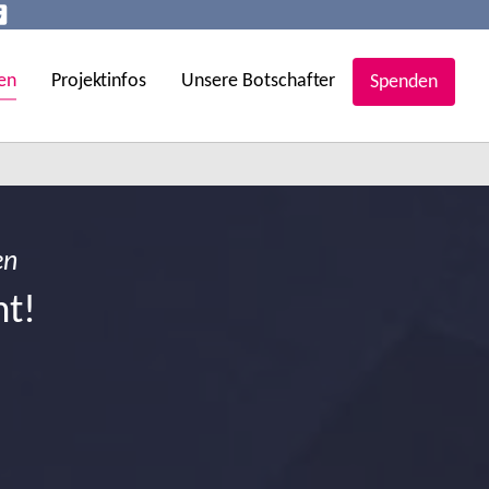
en
Projektinfos
Unsere Botschafter
Spenden
en
ht!