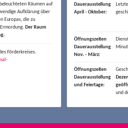
t beleuchteten Räumen auf
Dauerausstellung
Letzt
wendige Aufklärung über
April - Oktober:
gesch
n Europas, die zu
r Ermordung.
Der Raum
ng.
Öffnungszeiten
Dienst
Dauerausstellung
Minut
des Förderkreises.
Nov. - März:
mal-
Öffnungszeiten
Gesc
Dauerausstellung
Deze
und Feiertage:
geöff
und d