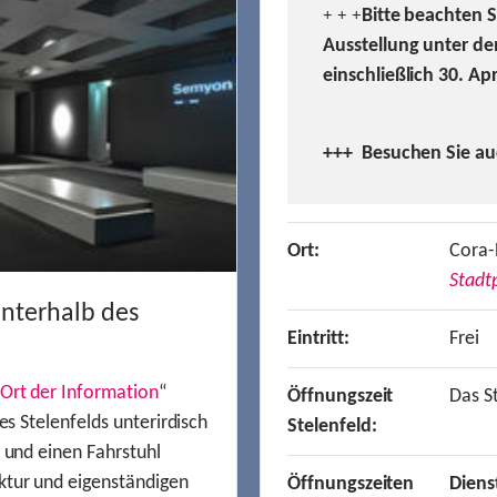
Bitte beachten 
+ + +
Ausstellung unter de
einschließlich 30. Ap
+++ Besuchen
Sie a
Ort:
Cora-
Stadtp
unterhalb des
Eintritt:
Frei
Ort der Information
“
Öffnungszeit
Das St
es Stelenfelds unterirdisch
Stelenfeld:
n und einen Fahrstuhl
ktur und eigenständigen
Öffnungszeiten
Diens