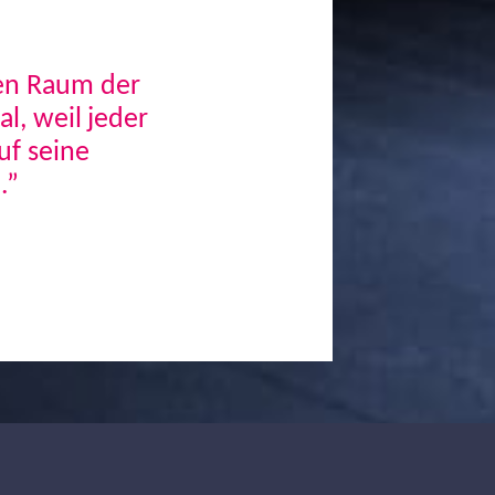
den Raum der
, weil jeder
uf seine
.”
Next