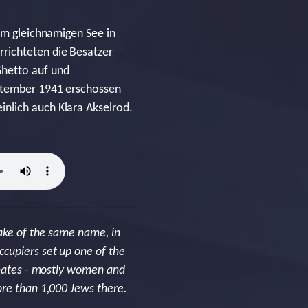
 am gleichnamigen See in
richteten die Besatzer
Ghetto auf und
eptember 1941 erschossen
nlich auch Klara Akselrod.
lake of the same name, in
cupiers set up one of the
inmates - mostly women and
ore than 1,000 Jews there.