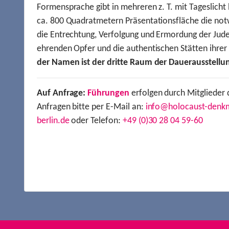
Formensprache gibt in mehreren z. T. mit Tageslich
ca. 800 Quadratmetern Präsentationsfläche die not
die Entrechtung, Verfolgung und Ermordung der Jude
ehrenden Opfer und die authentischen Stätten ihre
der Namen ist der dritte Raum der Dauerausstellu
Auf Anfrage:
Führungen
erfolgen durch Mitglieder 
Anfragen bitte per E-Mail an:
info@holocaust-denk
berlin.de
oder Telefon:
+49 (0)30 28 04 59-60