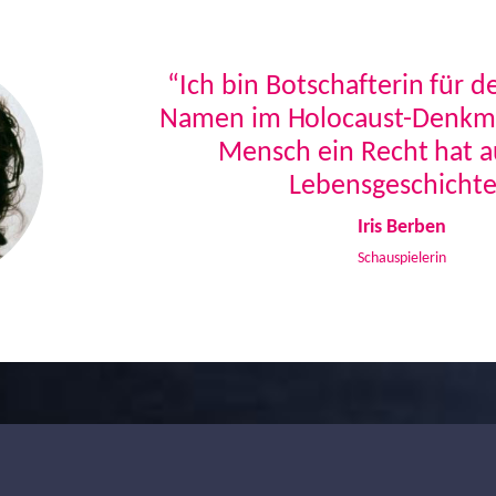
“Ich bin Botschafterin für 
Namen im Holocaust-Denkmal
Mensch ein Recht hat a
Lebensgeschichte
Iris Berben
Schauspielerin