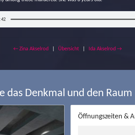
← Zina Akselrod
|
Übersicht
|
Ida Akselrod →
ie das Denkmal und den Raum
Öffnungszeiten & A