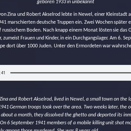
geboren 1933 in unbekannt
 von Zina und Robert Akselrod lebte in Newel, einer Kleinstadt
1941 marschierten deutsche Truppen ein. Zwei Wochen später er
uf russischem Boden. Nach knapp einem Monat lösten sie das 
, zumeist Frauen und Kinder, in ein Durchgangslager. Am 6. S
uppe dort über 1000 Juden. Unter den Ermordeten war wahrschei
Zina and Robert Akselrod, lived in Newel, a small town on the 
1941 German troops took over the area. Two weeks later, the oc
ter about a month, they dissolved the ghetto and deported its 
p. On 6 September 1941 members of a mobile killing unit shot m
ely among those murdered. She was 8 years old.