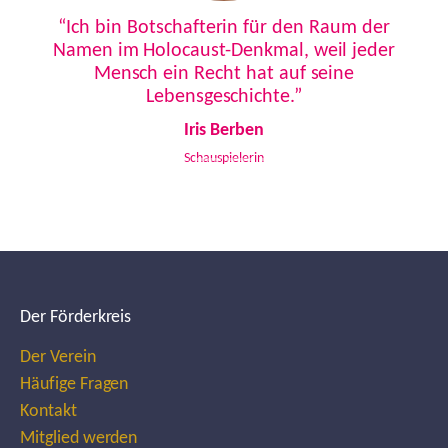
Previous
Next
“Ich bin Botschafterin für den Raum der
Namen im Holocaust-Denkmal, weil jeder
Mensch ein Recht hat auf seine
Lebensgeschichte.”
Iris Berben
Schauspielerin
Der Förderkreis
Der Verein
Häufige Fragen
Kontakt
Mitglied werden