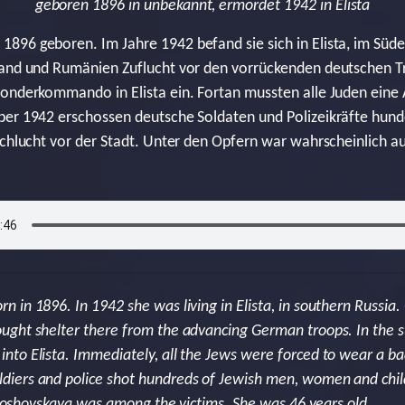
geboren 1896 in unbekannt, ermordet 1942 in Elista
896 geboren. Im Jahre 1942 befand sie sich in Elista, im Süde
sland und Rumänien Zuflucht vor den vorrückenden deutschen
Sonderkommando in Elista ein. Fortan mussten alle Juden ein
ber 1942 erschossen deutsche Soldaten und Polizeikräfte hund
 Schlucht vor der Stadt. Unter den Opfern war wahrscheinlich 
 in 1896. In 1942 she was living in Elista, in southern Russia
ught shelter there from the advancing German troops. In th
to Elista. Immediately, all the Jews were forced to wear a ba
iers and police shot hundreds of Jewish men, women and childr
Temoshovskaya was among the victims. She was 46 years old.