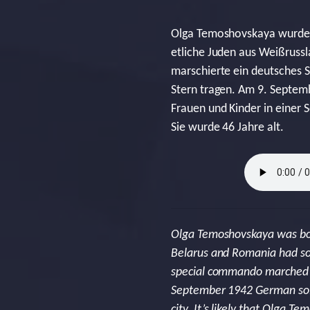
Olga Temoshovskaya wurde 1
etliche Juden aus Weißrus
marschierte ein deutsches 
Stern tragen. Am 9. Septem
Frauen und Kinder in einer
Sie wurde 46 Jahre alt.
Olga Temoshovskaya was born
Belarus and Romania had so
special commando marched in
September 1942 German sold
city. It’s likely that Olga 