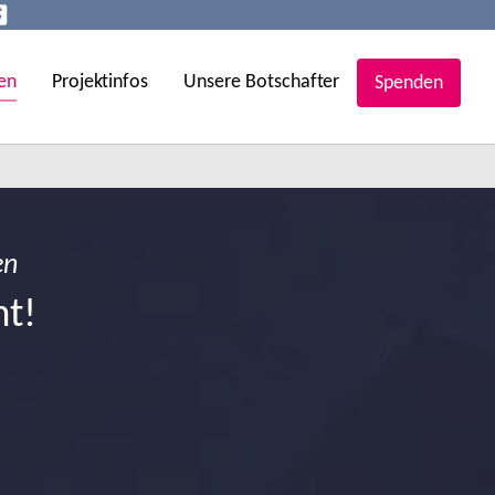
en
Projektinfos
Unsere Botschafter
Spenden
en
ht!