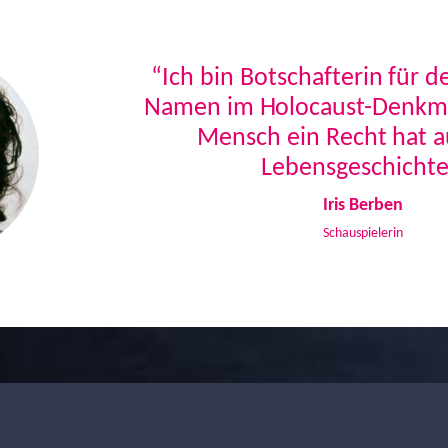
“Ich bin Botschafterin für 
Namen im Holocaust-Denkmal
Mensch ein Recht hat a
Lebensgeschichte
Iris Berben
Schauspielerin