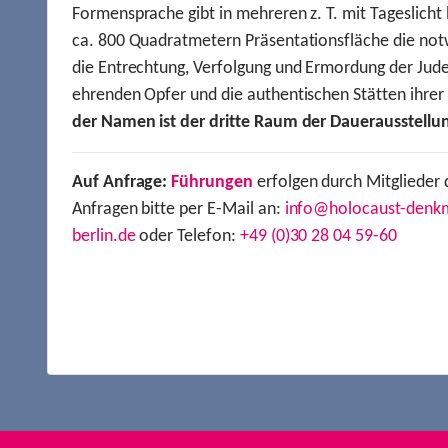
Formensprache gibt in mehreren z. T. mit Tageslich
ca. 800 Quadratmetern Präsentationsfläche die not
die Entrechtung, Verfolgung und Ermordung der Jude
ehrenden Opfer und die authentischen Stätten ihre
der Namen ist der dritte Raum der Dauerausstellu
Auf Anfrage:
Führungen
erfolgen durch Mitglieder 
Anfragen bitte per E-Mail an:
info@holocaust-denk
berlin.de
oder Telefon:
+49 (0)30 28 04 59-60