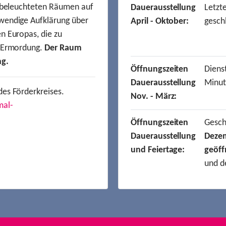
t beleuchteten Räumen auf
Dauerausstellung
Letzt
wendige Aufklärung über
April - Oktober:
gesch
n Europas, die zu
r Ermordung.
Der Raum
ng.
Öffnungszeiten
Dienst
Dauerausstellung
Minut
des Förderkreises.
Nov. - März:
mal-
Öffnungszeiten
Gesc
Dauerausstellung
Deze
und Feiertage:
geöff
und d