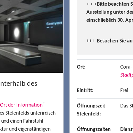
Bitte beachten 
+ + +
Ausstellung unter de
einschließlich 30. Ap
+++ Besuchen
Sie a
Ort:
Cora-
Stadtp
unterhalb des
Eintritt:
Frei
Ort der Information
“
Öffnungszeit
Das St
es Stelenfelds unterirdisch
Stelenfeld:
n und einen Fahrstuhl
ktur und eigenständigen
Öffnungszeiten
Diens