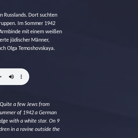
n Russlands. Dort suchten
 Truppen. Im Sommer 1942
e Armbinde mit einem weißen
erte jüdischer Männer,
auch Olga Temoshovskaya.
. Quite a few Jews from
e summer of 1942 a German
dge with a white star. On 9
en in a ravine outside the