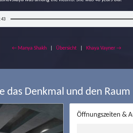
← Manya Shakh
|
Übersicht
|
Khaya Vayner →
ie das Denkmal und den Raum
Öffnungszeiten & A