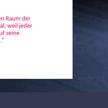
den Raum der
, weil jeder
uf seine
.”
Next