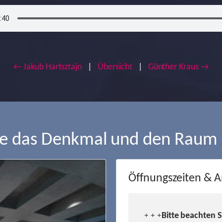
← Jakub Hartsztajn
|
Übersicht
|
Günther Kraus →
ie das Denkmal und den Raum
Öffnungszeiten & A
Bitte beachten 
+ + +