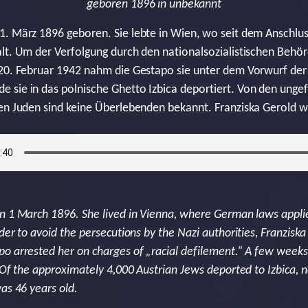
geboren 1896 in unbekannt
1. März 1896 geboren. Sie lebte in Wien, wo seit dem Anschlu
lt. Um der Verfolgung durch den nationalsozialistischen Behö
 20. Februar 1942 nahm die Gestapo sie unter dem Vorwurf der
sie in das polnische Ghetto Izbica deportiert. Von den ungef
en Juden sind keine Überlebenden bekannt. Franziska Gerold wa
n 1 March 1896. She lived in Vienna, where German laws appli
der to avoid the persecutions by the Nazi authorities, Franzisk
o arrested her on charges of „racial defilement.“ A few weeks
. Of the approximately 4,000 Austrian Jews deported to Izbica,
as 46 years old.