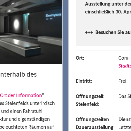
Ausstellung unter de
einschließlich 30. Ap
+++ Besuchen
Sie a
Ort:
Cora-
Stadtp
unterhalb des
Eintritt:
Frei
Ort der Information
“
Öffnungszeit
Das St
es Stelenfelds unterirdisch
Stelenfeld:
n und einen Fahrstuhl
ktur und eigenständigen
Öffnungszeiten
Diens
t beleuchteten Räumen auf
Dauerausstellung
Letzt