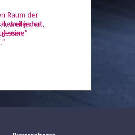
den Raum der
, weil jeder
uf seine
.”
Next