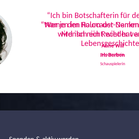
“Ich bin Botschafterin für 
Namen im Holocaust-Denkmal
Mensch ein Recht hat a
Lebensgeschichte
Iris Berben
Schauspielerin