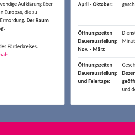
wendige Aufklärung über
April - Oktober:
gesch
n Europas, die zu
r Ermordung.
Der Raum
ng.
Öffnungszeiten
Dienst
Dauerausstellung
Minut
des Förderkreises.
Nov. - März:
mal-
Öffnungszeiten
Gesc
Dauerausstellung
Deze
und Feiertage:
geöff
und d