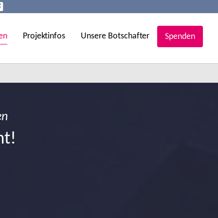
en
Projektinfos
Unsere Botschafter
Spenden
en
ht!