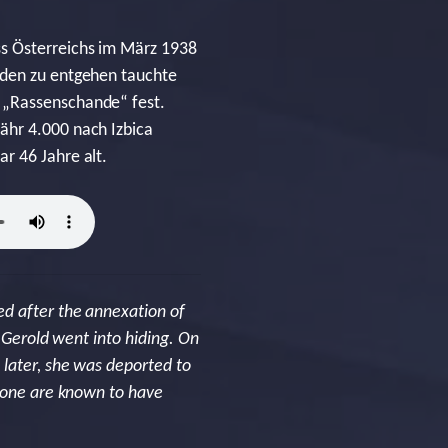
ss Österreichs im März 1938
rden zu entgehen tauchte
 „Rassenschande“ fest.
ähr 4.000 nach Izbica
r 46 Jahre alt.
ed after the annexation of
a Gerold went into hiding. On
 later, she was deported to
 none are known to have