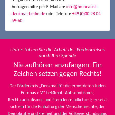
Mitglieder des Förderkreises.
Anfragen bitte per E-Mail an:
info@holocaust-
denkmal-berlin.de
oder Telefon:
+49 (0)30 28 04
59-60
Unterstützen Sie die Arbeit des Förderkreises
durch Ihre Spende
Nie aufhören anzufangen. Ein
Zeichen setzen gegen Rechts!
Der Förderkreis „Denkmal für die ermordeten Juden
Europas e.V.“ bekämpft Antisemitismus,
Rechtsradikalismus und Fremdenfeindlichkeit; er setzt
sich ein für die Einhaltung der Menschenrechte, der
Demokratie und Freiheit und der Völkerverständigung.