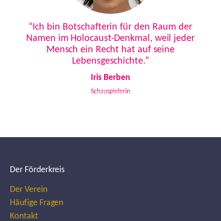
Previous
Next
“Ich bin Botschafterin für den Raum der
Namen im Holocaust-Denkmal, weil jeder
Mensch ein Recht hat auf seine
Lebensgeschichte.”
Iris Berben
Schauspielerin
Der Förderkreis
Der Verein
Häufige Fragen
Kontakt