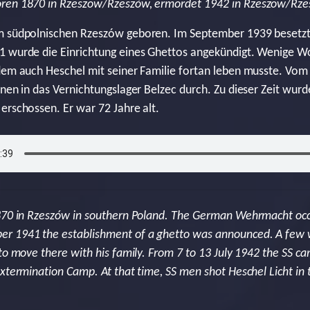
ren 1870 in Rzeszow/Rzeszów, ermordet 1942 in Rzeszow/Rz
im südpolnischen Rzeszów geboren. Im September 1939 besetz
1 wurde die Einrichtung eines Ghettos angekündigt. Wenige Wo
dem auch Heschel mit seiner Familie fortan leben musste. Vom 7
nen in das Vernichtungslager Belzec durch. Zu dieser Zeit wurd
erschossen. Er war 72 Jahre alt.
1870 in Rzeszów in southern Poland. The German Wehrmacht occ
r 1941 the establishment of a ghetto was announced. A few 
to move there with his family. From 7 to 13 July 1942 the SS carr
Extermination Camp. At that time, SS men shot Heschel Licht in