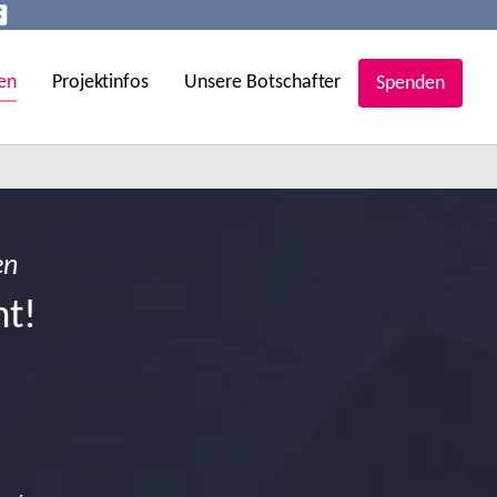
en
Projektinfos
Unsere Botschafter
Spenden
en
ht!