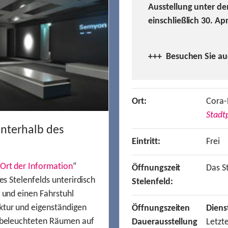
Ausstellung unter de
einschließlich 30. Ap
+++ Besuchen
Sie a
Ort:
Cora-
Stadtp
unterhalb des
Eintritt:
Frei
Ort der Information
“
Öffnungszeit
Das St
es Stelenfelds unterirdisch
Stelenfeld:
n und einen Fahrstuhl
ktur und eigenständigen
Öffnungszeiten
Diens
t beleuchteten Räumen auf
Dauerausstellung
Letzt