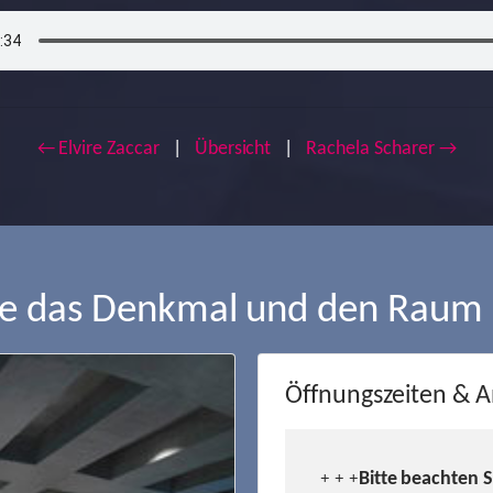
← Elvire Zaccar
|
Übersicht
|
Rachela Scharer →
ie das Denkmal und den Raum
Öffnungszeiten & A
Bitte beachten 
+ + +