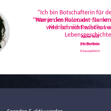
“Ich bin Botschafterin für 
Namen im Holocaust-Denkmal
Mensch ein Recht hat a
Lebensgeschichte
Iris Berben
Schauspielerin