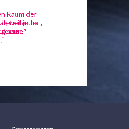
den Raum der
, weil jeder
uf seine
.”
Next