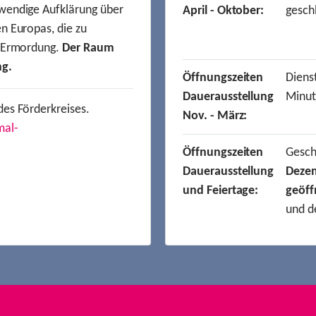
wendige Aufklärung über
April - Oktober:
gesch
n Europas, die zu
r Ermordung.
Der Raum
ng.
Öffnungszeiten
Dienst
Dauerausstellung
Minut
des Förderkreises.
Nov. - März:
mal-
Öffnungszeiten
Gesc
Dauerausstellung
Deze
und Feiertage:
geöff
und d