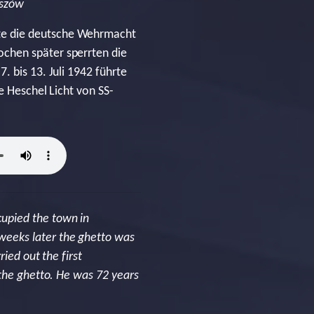
eszów
te die deutsche Wehrmacht
chen später sperrten die
. bis 13. Juli 1942 führte
e Heschel Licht von SS-
upied the town in
weeks later the ghetto was
ied out the first
 the ghetto. He was 72 years