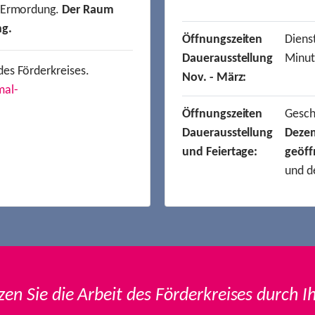
r Ermordung.
Der Raum
ng.
Öffnungszeiten
Dienst
Dauerausstellung
Minut
des Förderkreises.
Nov. - März:
mal-
Öffnungszeiten
Gesc
Dauerausstellung
Deze
und Feiertage:
geöff
und d
zen Sie die Arbeit des Förderkreises durch I