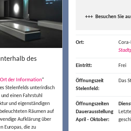
+++ Besuchen
Sie a
Ort:
Cora-
Stadtp
unterhalb des
Eintritt:
Frei
Ort der Information
“
Öffnungszeit
Das St
es Stelenfelds unterirdisch
Stelenfeld:
n und einen Fahrstuhl
ktur und eigenständigen
Öffnungszeiten
Diens
t beleuchteten Räumen auf
Dauerausstellung
Letzt
wendige Aufklärung über
April - Oktober:
gesch
n Europas, die zu