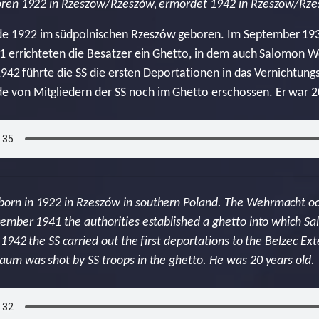
ren 1922 in Rzeszow/Rzeszów, ermordet 1942 in Rzeszow/Rz
 1922 im südpolnischen Rzeszów geboren. Im September 193
1 errichteten die Besatzer ein Ghetto, in dem auch Salomon 
1942 führte die SS die ersten Deportationen in das Vernichtung
on Mitgliedern der SS noch im Ghetto erschossen. Er war 20
rn in 1922 in Rzeszów in southern Poland. The Wehrmacht oc
ember 1941 the authorities established a ghetto into which 
1942 the SS carried out the first deportations to the Belzec E
um was shot by SS troops in the ghetto. He was 20 years old.