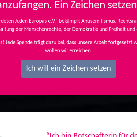
anzufangen. Ein Zeichen setzen
rdeten Juden Europas e.V.“ bekämpft Antisemitismus, Rechtsrad
inhaltung der Menschenrechte, der Demokratie und Freiheit und
ts! Jede Spende trägt dazu bei, dass unsere Arbeit fortgesetz
wollen wir erreichen.
Ich will ein Zeichen setzen
“Ich bin Botschafterin für 