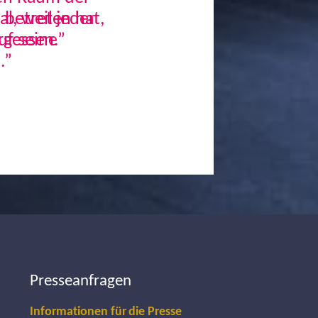
, weil jeder
uf seine
.”
Next
Presseanfragen
Informationen für die Presse