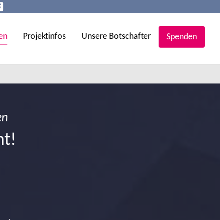
en
Projektinfos
Unsere Botschafter
Spenden
en
ht!