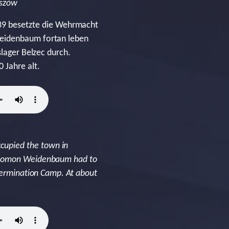
eszów
9 besetzte die Wehrmacht
Weidenbaum fortan leben
slager Belzec durch.
 Jahre alt.
cupied the town in
Salomon Weidenbaum had to
xtermination Camp. At about