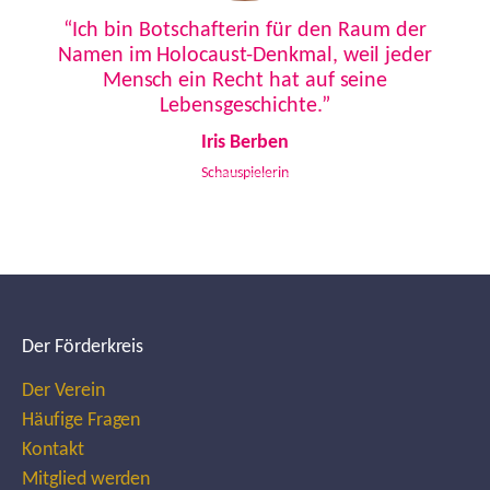
Previous
Next
“Ich bin Botschafterin für den Raum der
Namen im Holocaust-Denkmal, weil jeder
Mensch ein Recht hat auf seine
Lebensgeschichte.”
Iris Berben
Schauspielerin
Der Förderkreis
Der Verein
Häufige Fragen
Kontakt
Mitglied werden