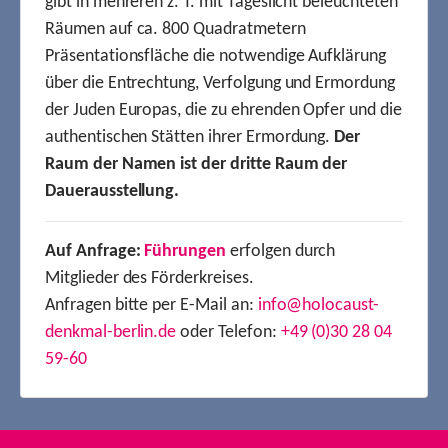
gibt in mehreren z. T. mit Tageslicht beleuchteten
Räumen auf ca. 800 Quadratmetern
Präsentationsfläche die notwendige Aufklärung
über die Entrechtung, Verfolgung und Ermordung
der Juden Europas, die zu ehrenden Opfer und die
authentischen Stätten ihrer Ermordung.
Der
Raum der Namen ist der dritte Raum der
Dauerausstellung.
Auf Anfrage:
Führungen
erfolgen durch
Mitglieder des Förderkreises.
Anfragen bitte per E-Mail an:
info@holocaust-
denkmal-berlin.de
oder Telefon:
+49 (0)30 28 04
59-60