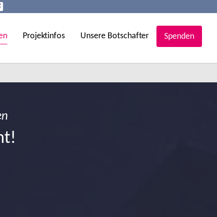
en
Projektinfos
Unsere Botschafter
Spenden
en
ht!