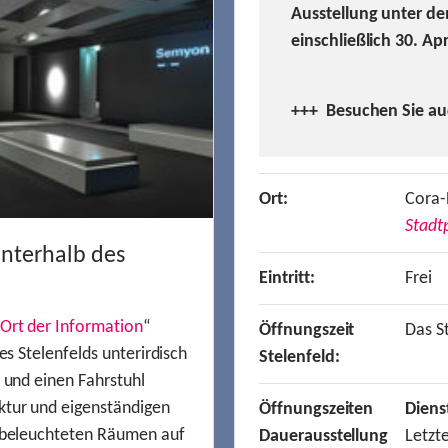
Ausstellung unter de
einschließlich 30. Ap
+++ Besuchen
Sie a
Ort:
Cora-
Stadtp
unterhalb des
Eintritt:
Frei
Ort der Information
“
Öffnungszeit
Das St
es Stelenfelds unterirdisch
Stelenfeld:
n und einen Fahrstuhl
ktur und eigenständigen
Öffnungszeiten
Diens
t beleuchteten Räumen auf
Dauerausstellung
Letzt