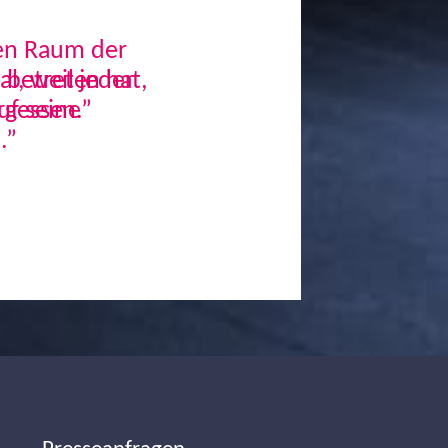
den Raum der
, weil jeder
uf seine
.”
Next