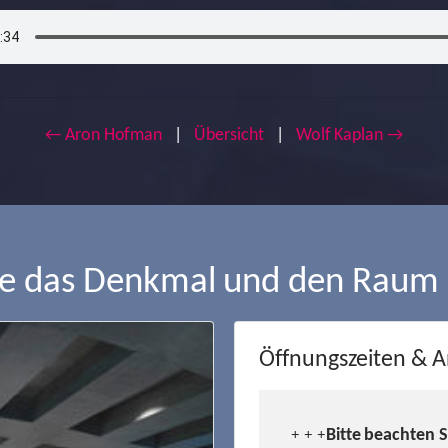
← Aron Hofman
|
Übersicht
|
Wolf Kaplan →
ie das Denkmal und den Raum
Öffnungszeiten & A
Bitte beachten 
+ + +