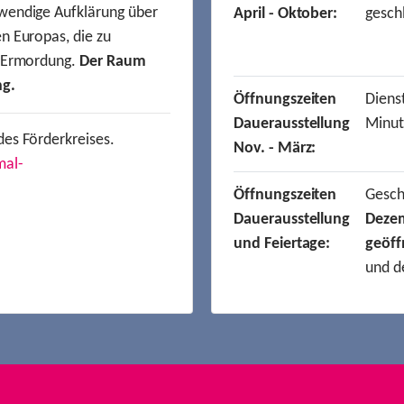
wendige Aufklärung über
April - Oktober:
gesch
n Europas, die zu
r Ermordung.
Der Raum
ng.
Öffnungszeiten
Dienst
Dauerausstellung
Minut
des Förderkreises.
Nov. - März:
mal-
Öffnungszeiten
Gesc
Dauerausstellung
Deze
und Feiertage:
geöff
und d