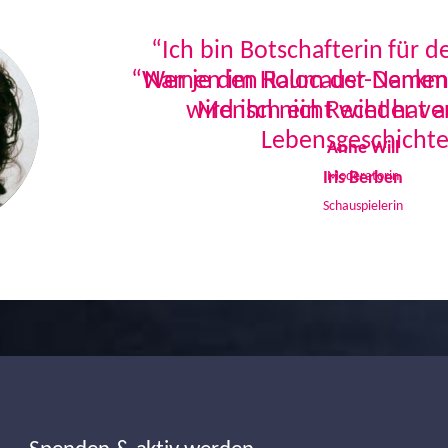
“Ich bin Botschafterin für 
Namen im Holocaust-Denkmal
Mensch ein Recht hat a
Lebensgeschichte
Iris Berben
Schauspielerin