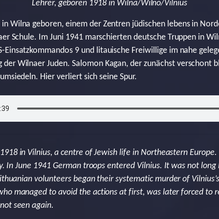
Lehrer, geboren 1918 in Wilna/Wilno/Vilnius
n Wilna geboren, einem der Zentren jüdischen lebens in Nord
aer Schule. Im Juni 1941 marschierten deutsche Truppen in Wil
-Einsatzkommandos 9 und litauische Freiwillige im nahe gele
der Wilnaer Juden. Salomon Kagan, der zunächst verschont b
msiedeln. Hier verliert sich seine Spur.
918 in Vilnius, a centre of Jewish life in Northeastern Europe
ity. In June 1941 German troops entered Vilnius. It was not lon
ithuanian volunteers began their systematic murder of Vilnius’s
o managed to avoid the actions at first, was later forced to re
not seen again.