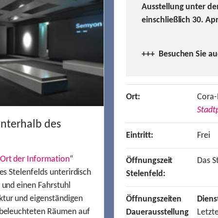
Ausstellung unter de
einschließlich 30. Ap
+++ Besuchen
Sie a
Ort:
Cora-
Stadtp
unterhalb des
Eintritt:
Frei
Ort der Information
“
Öffnungszeit
Das St
es Stelenfelds unterirdisch
Stelenfeld:
n und einen Fahrstuhl
ktur und eigenständigen
Öffnungszeiten
Diens
t beleuchteten Räumen auf
Dauerausstellung
Letzt