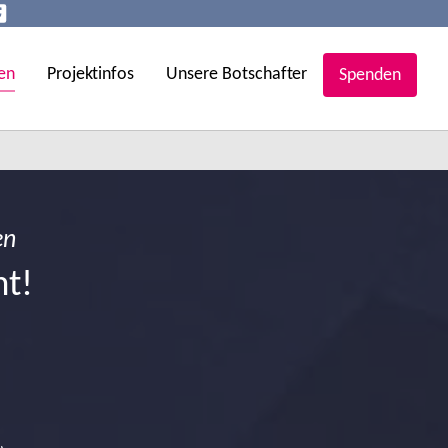
en
Projektinfos
Unsere Botschafter
Spenden
en
ht!