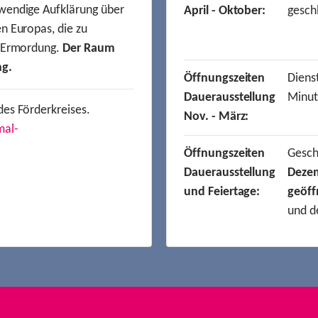
wendige Aufklärung über
April - Oktober:
gesch
n Europas, die zu
r Ermordung.
Der Raum
ng.
Öffnungszeiten
Dienst
Dauerausstellung
Minut
des Förderkreises.
Nov. - März:
mal-
Öffnungszeiten
Gesc
Dauerausstellung
Deze
und Feiertage:
geöff
und d