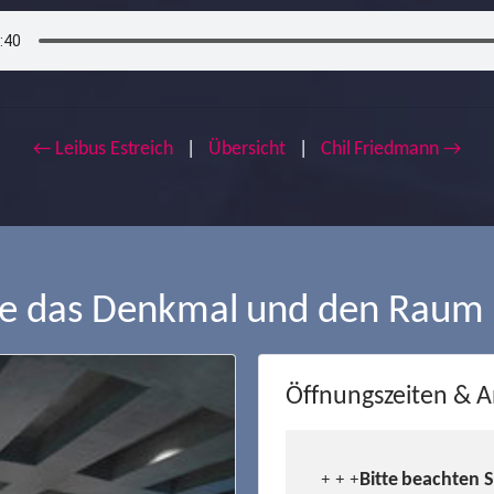
← Leibus Estreich
|
Übersicht
|
Chil Friedmann →
ie das Denkmal und den Raum
Öffnungszeiten & A
Bitte beachten 
+ + +