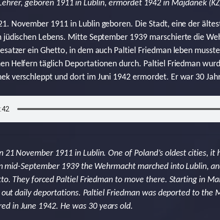
Lehrer, geboren 1911 in Lublin, ermordet 1942 in Majdanek (KZ
1. November 1911 in Lublin geboren. Die Stadt, eine der ältes
m jüdischen Lebens. Mitte September 1939 marschierte die Weh
esatzer ein Ghetto, in dem auch Paltiel Friedman leben musste
n Helfern täglich Deportationen durch. Paltiel Friedman wurd
k verschleppt und dort im Juni 1942 ermordet. Er war 30 Jahr
 21 November 1911 in Lublin. One of Poland’s oldest cities, it
. In mid-September 1939 the Wehrmacht marched into Lublin, a
tto. They forced Paltiel Friedman to move there. Starting in M
ed out daily deportations. Paltiel Friedman was deported to the
d in June 1942. He was 30 years old.