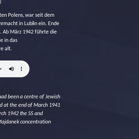
)
ten Polens, war seit dem
rmacht in Lublin ein. Ende
. Ab März 1942 führte die
e in das
e alt.
 had been a centre of Jewish
nd at the end of March 1941
arch 1942 the SS and
 Majdanek concentration