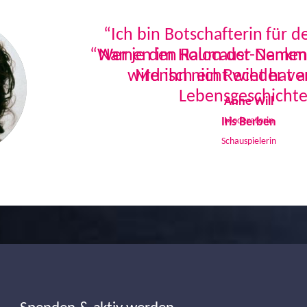
“Ich bin Botschafterin für 
Namen im Holocaust-Denkmal
Mensch ein Recht hat a
Lebensgeschichte
Iris Berben
Schauspielerin