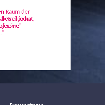
den Raum der
, weil jeder
uf seine
.”
Next