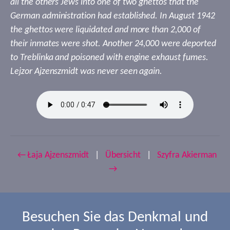
all the others Jews into one of two ghettos that the
German administration had established. In August 1942
the ghettos were liquidated and more than 2,000 of
their inmates were shot. Another 24,000 were deported
to Treblinka and poisoned with engine exhaust fumes.
Lejzor Ajzenszmidt was never seen again.
← Łaja Ajzenszmidt
|
Übersicht
|
Szyfra Akierman
→
Besuchen Sie das Denkmal und