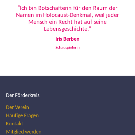
Previous
Next
“Ich bin Botschafterin für den Raum der
Namen im Holocaust-Denkmal, weil jeder
Mensch ein Recht hat auf seine
Lebensgeschichte.”
Iris Berben
Schauspielerin
Der Förderkreis
Der Verein
Häufige Fragen
Kontakt
Mitglied werden