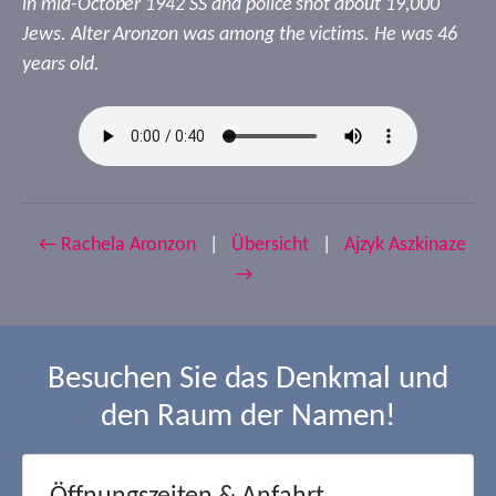
in mid-October 1942 SS and police shot about 19,000
Jews. Alter Aronzon was among the victims. He was 46
years old.
← Rachela Aronzon
|
Übersicht
|
Ajzyk Aszkinaze
→
Besuchen Sie das Denkmal und
den Raum der Namen!