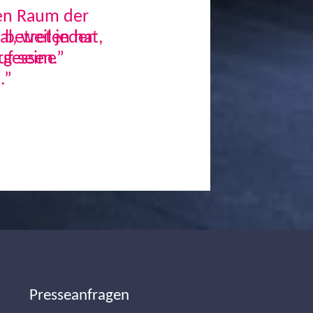
den Raum der
, weil jeder
uf seine
.”
Next
Presseanfragen