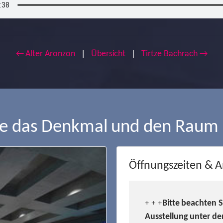
← Alter Aronzon
|
Übersicht
|
Tirtze Bachrach →
ie das Denkmal und den Raum
Öffnungszeiten & A
Bitte beachten 
+ + +
Ausstellung unter de