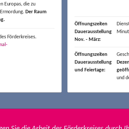
n Europas, die zu
r Ermordung.
Der Raum
ng.
Öffnungszeiten
Dienst
Dauerausstellung
Minut
des Förderkreises.
Nov. - März:
mal-
Öffnungszeiten
Gesc
Dauerausstellung
Deze
und Feiertage:
geöff
und d
zen Sie die Arbeit des Förderkreises durch I