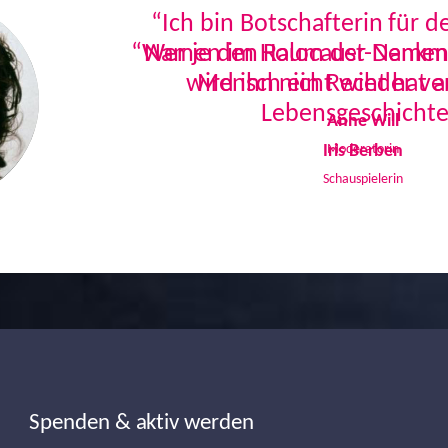
“Ich bin Botschafterin für 
Namen im Holocaust-Denkmal
Mensch ein Recht hat a
Lebensgeschichte
Iris Berben
Schauspielerin
Spenden & aktiv werden