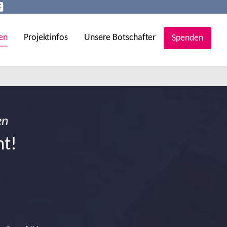
en
Projektinfos
Unsere Botschafter
Spenden
en
ht!