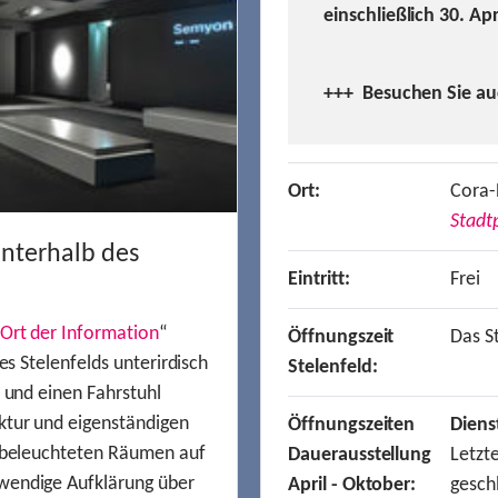
einschließlich 30. Ap
+++ Besuchen
Sie a
Ort:
Cora-
Stadtp
unterhalb des
Eintritt:
Frei
Ort der Information
“
Öffnungszeit
Das St
es Stelenfelds unterirdisch
Stelenfeld:
n und einen Fahrstuhl
ktur und eigenständigen
Öffnungszeiten
Diens
t beleuchteten Räumen auf
Dauerausstellung
Letzt
wendige Aufklärung über
April - Oktober:
gesch