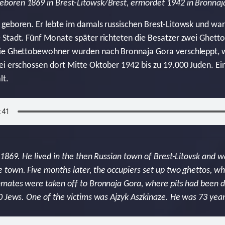
geboren 1869 in Brest-Litowsk/Brest, ermordet 1942 in Bronnaj
geboren. Er lebte im damals russischen Brest-Litowsk und war 
Stadt. Fünf Monate später richteten die Besatzer zwei Ghetto
Die Ghettobewohner wurden nach Bronnaja Gora verschleppt,
i erschossen dort Mitte Oktober 1942 bis zu 19.000 Juden. Ei
lt.
1869. He lived in the then Russian town of Brest-Litovsk and w
town. Five months later, the occupiers set up two ghettos, wh
mates were taken off to Bronnaja Gora, where pits had been d
0 Jews. One of the victims was Ajzyk Aszkinaze. He was 73 year