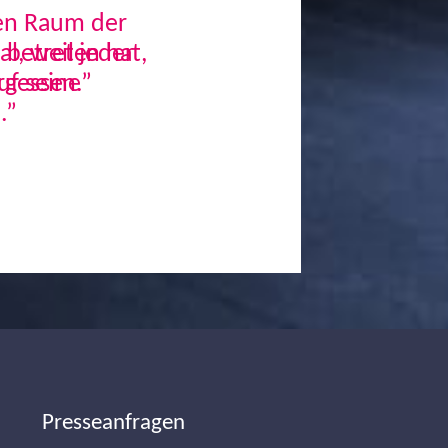
den Raum der
, weil jeder
uf seine
.”
Next
Presseanfragen