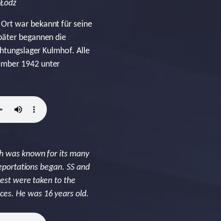
/Łódź
Ort war bekannt für seine
päter begannen die
chtungslager Kulmhof. Alle
ember 1942 unter
ch was known for its many
deportations began. SS and
rest were taken to the
es. He was 16 years old.