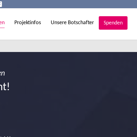
en
Projektinfos
Unsere Botschafter
Spenden
en
ht!