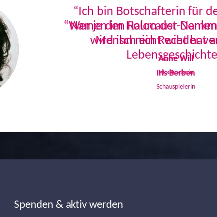
“Ich bin Botschafterin für 
Namen im Holocaust-Denkmal
Mensch ein Recht hat a
Lebensgeschichte
Iris Berben
Schauspielerin
Spenden & aktiv werden