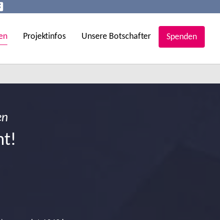
en
Projektinfos
Unsere Botschafter
Spenden
en
ht!