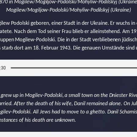
870 in Mogilew/Mogiljow-Podolski/Mohyliw-Podilskyj (Ukraine
Mogilew/Mogiljow-Podolski/Mohyliw-Podilskyj (Ukraine)
lew Podolski geboren, einer Stadt in der Ukraine. Er wuchs in 
atete. Nach dem Tod seiner Frau blieb er alleinstehend. Am 19.
uppen Mogilew-Podolski. Die in der Stadt verbliebenen jüdis
s starb dort am 18. Februar 1943. Die genauen Umstände sind
grew up in Mogilev-Podolski, a small town on the Dniester Rive
ied. After the death of his wife, Danil remained alone. On J
lev-Podolski. All Jews had to move to a ghetto. Danil Schamis
mstances of his death are unknown.