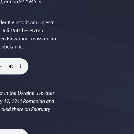
), ermordet 1943 in
der Kleinstadt am Dnjestr
 Juli 1941 besetzten
chen Einwohner mussten im
 unbekannt.
r in the Ukraine. He later
uly 19, 1941 Romanian and
 died there on February