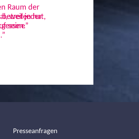
den Raum der
, weil jeder
uf seine
.”
Next
Presseanfragen