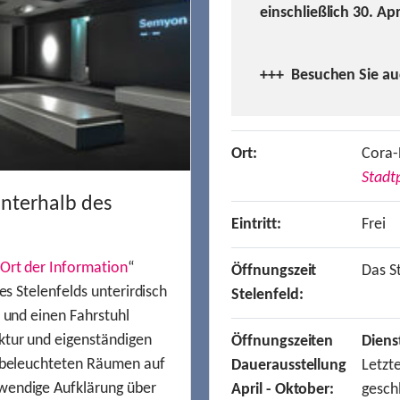
einschließlich 30. Ap
+++ Besuchen
Sie a
Ort:
Cora-
Stadtp
unterhalb des
Eintritt:
Frei
Ort der Information
“
Öffnungszeit
Das St
es Stelenfelds unterirdisch
Stelenfeld:
n und einen Fahrstuhl
ktur und eigenständigen
Öffnungszeiten
Diens
t beleuchteten Räumen auf
Dauerausstellung
Letzt
wendige Aufklärung über
April - Oktober:
gesch