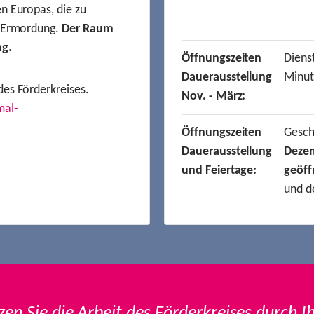
n Europas, die zu
r Ermordung.
Der Raum
ng.
Öffnungszeiten
Dienst
Dauerausstellung
Minut
des Förderkreises.
Nov. - März:
mal-
Öffnungszeiten
Gesc
Dauerausstellung
Deze
und Feiertage:
geöff
und d
zen Sie die Arbeit des Förderkreises durch I