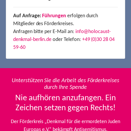
Auf Anfrage:
Führungen
erfolgen durch
Mitglieder des Förderkreises.
Anfragen bitte per E-Mail an:
info@holocaust-
denkmal-berlin.de
oder Telefon:
+49 (0)30 28 04
59-60
Unterstützen Sie die Arbeit des Förderkreises
durch Ihre Spende
Nie aufhören anzufangen. Ein
Zeichen setzen gegen Rechts!
Der Förderkreis „Denkmal für die ermordeten Juden
Europas e.V.“ bekämpft Antisemitismus,