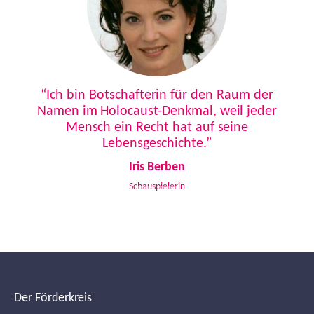
Previous
Next
“Ich bin Botschafterin für den Raum der
Namen im Holocaust-Denkmal, weil jeder
Mensch ein Recht hat auf seine
Lebensgeschichte.”
Iris Berben
Schauspielerin
Der Förderkreis