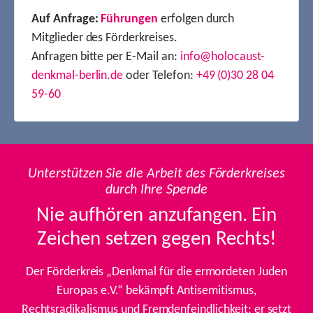
Auf Anfrage:
Führungen
erfolgen durch
Mitglieder des Förderkreises.
Anfragen bitte per E-Mail an:
info@holocaust-
denkmal-berlin.de
oder Telefon:
+49 (0)30 28 04
59-60
Unterstützen Sie die Arbeit des Förderkreises
durch Ihre Spende
Nie aufhören anzufangen. Ein
Zeichen setzen gegen Rechts!
Der Förderkreis „Denkmal für die ermordeten Juden
Europas e.V.“ bekämpft Antisemitismus,
Rechtsradikalismus und Fremdenfeindlichkeit; er setzt