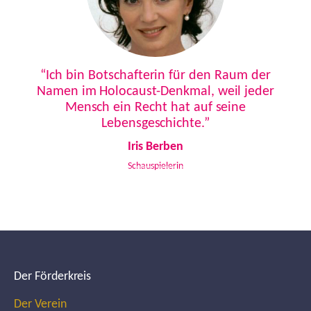
Previous
Next
“Ich bin Botschafterin für den Raum der
Namen im Holocaust-Denkmal, weil jeder
Mensch ein Recht hat auf seine
Lebensgeschichte.”
Iris Berben
Schauspielerin
Der Förderkreis
Der Verein