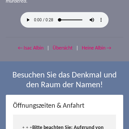
murdered.
← Isac Albin
|
Übersicht
|
Heine Albin →
Besuchen Sie das Denkmal und
den Raum der Namen!
Öffnungszeiten & Anfahrt
Bitte beachten Sie: Aufgrund von
+ + +