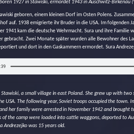
boren 1927 in Stawiski, ermordet 1943 in Auschwitz-Birkenau (
tawiski geboren, einem kleinen Dorf im Osten Polens. Zusamm
of auf. 1938 emigrierte ihr Bruder in die USA. Im folgenden J
er 1941 kam die deutsche Wehrmacht. Sura und ihre Familie
ager gebracht. Zwei Monate später wurden alle Bewohner des L
eportiert und dort in den Gaskammern ermordet. Sura Andrezej
Stawiski, a small village in east Poland. She grew up with two 
he USA. The following year, Soviet troops occupied the town. 
and her family were arrested in November 1942 and brought to
es of the camp were loaded into cattle waggons, deported to A
a Andrezejko was 15 years old.