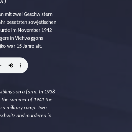
VL)
en mit zwei Geschwistern
ahr besetzten sowjetischen
 wurde im November 1942
agers in Viehwaggons
ko war 15 Jahre alt.
siblings on a farm. In 1938
In the summer of 1941 the
 a military camp. Two
uschwitz and murdered in