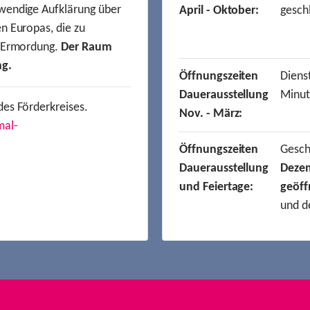
wendige Aufklärung über
April - Oktober:
gesch
n Europas, die zu
r Ermordung.
Der Raum
ng.
Öffnungszeiten
Dienst
Dauerausstellung
Minut
des Förderkreises.
Nov. - März:
mal-
Öffnungszeiten
Gesc
Dauerausstellung
Deze
und Feiertage:
geöff
und d