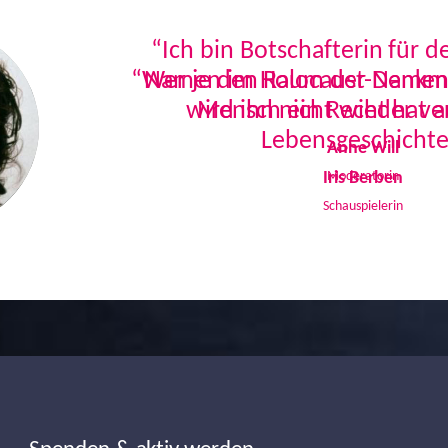
“Ich bin Botschafterin für 
Namen im Holocaust-Denkmal
Mensch ein Recht hat a
Lebensgeschichte
Iris Berben
Schauspielerin