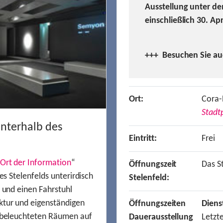
Ausstellung unter de
einschließlich 30. Ap
+++ Besuchen
Sie a
Ort:
Cora-
Stadtp
unterhalb des
Eintritt:
Frei
Ort der Information
“
Öffnungszeit
Das St
es Stelenfelds unterirdisch
Stelenfeld:
n und einen Fahrstuhl
ktur und eigenständigen
Öffnungszeiten
Diens
t beleuchteten Räumen auf
Dauerausstellung
Letzt