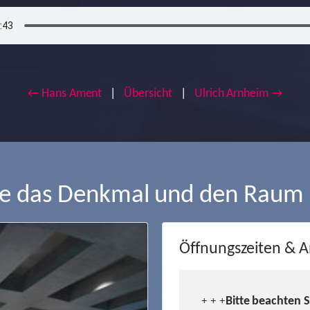
← Hans Ament
|
Übersicht
|
Ulrich Arnheim →
ie das Denkmal und den Raum
Öffnungszeiten & A
Bitte beachten 
+ + +