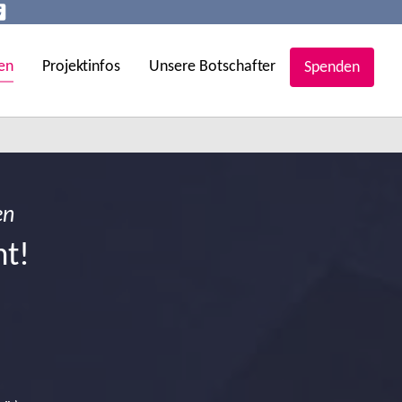
en
Projektinfos
Unsere Botschafter
Spenden
en
ht!