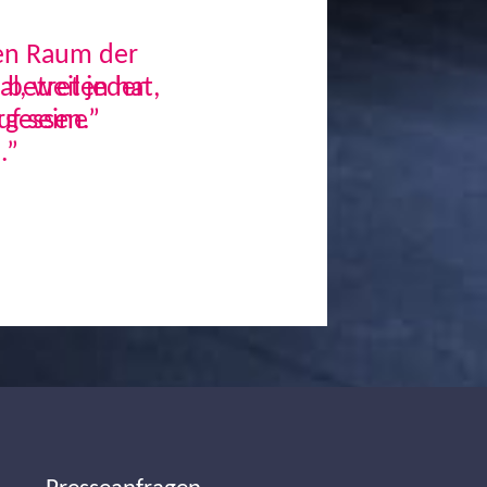
den Raum der
, weil jeder
uf seine
.”
Next