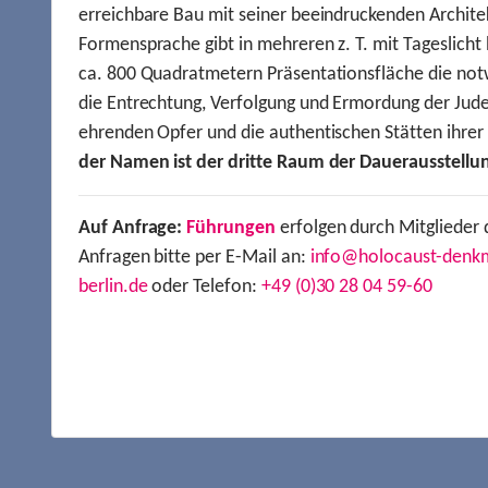
erreichbare Bau mit seiner beeindruckenden Archite
Formensprache gibt in mehreren z. T. mit Tageslich
ca. 800 Quadratmetern Präsentationsfläche die not
die Entrechtung, Verfolgung und Ermordung der Jude
ehrenden Opfer und die authentischen Stätten ihre
der Namen ist der dritte Raum der Dauerausstellu
Auf Anfrage:
Führungen
erfolgen durch Mitglieder 
Anfragen bitte per E-Mail an:
info@holocaust-denk
berlin.de
oder Telefon:
+49 (0)30 28 04 59-60