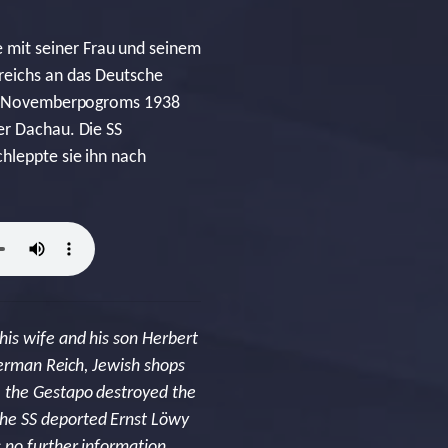
 mit seiner Frau und seinem
rreichs an das Deutsche
 des Novemberpogroms 1938
er Dachau. Die SS
hleppte sie ihn nach
his wife and his son Herbert
German Reich, Jewish shops
, the Gestapo destroyed the
he SS deported Ernst Löwy
 no further information