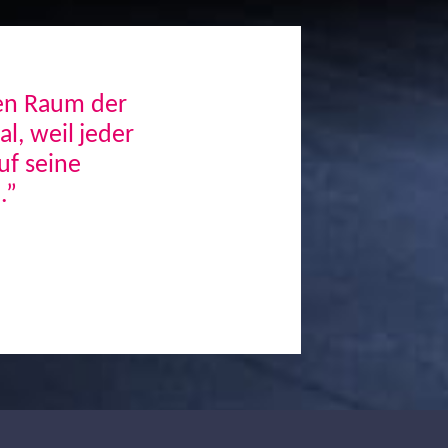
den Raum der
, weil jeder
uf seine
.”
Next