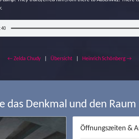
y.
← Zelda Chudy
|
Übersicht
|
Heinrich Schönberg →
ie das Denkmal und den Raum
Öffnungszeiten & A