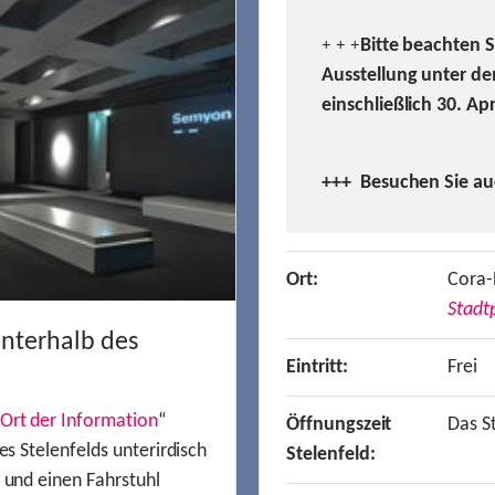
Bitte beachten 
+ + +
Ausstellung unter de
einschließlich 30. Ap
+++ Besuchen
Sie a
Ort:
Cora-
Stadtp
unterhalb des
Eintritt:
Frei
Ort der Information
“
Öffnungszeit
Das St
es Stelenfelds unterirdisch
Stelenfeld:
n und einen Fahrstuhl