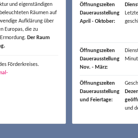
ktur und eigenständigen
Öffnungszeiten
Diens
t beleuchteten Räumen auf
Dauerausstellung
Letzt
wendige Aufklärung über
April - Oktober:
gesch
n Europas, die zu
r Ermordung.
Der Raum
ng.
Öffnungszeiten
Dienst
Dauerausstellung
Minut
des Förderkreises.
Nov. - März:
mal-
Öffnungszeiten
Gesc
Dauerausstellung
Deze
und Feiertage:
geöff
und d