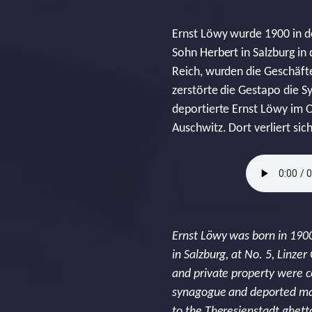
Ernst Löwy wurde 1900 in d
Sohn Herbert in Salzburg in
Reich, wurden die Geschäft
zerstörte die Gestapo die S
deportierte Ernst Löwy im O
Auschwitz. Dort verliert sic
Ernst Löwy was born in 1900
in Salzburg, at No. 5, Linze
and private property were c
synagogue and deported man
to the Theresienstadt ghett