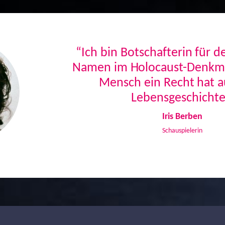
“Ich bin Botschafterin für 
Namen im Holocaust-Denkmal
Mensch ein Recht hat a
Lebensgeschichte
Iris Berben
Schauspielerin