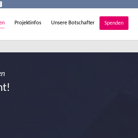
en
Projektinfos
Unsere Botschafter
Spenden
en
ht!