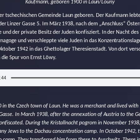
Kaufmann, geboren 1900 in Laun/Louny
er tschechischen Gemeinde Laun geboren. Der Kaufmann lebte
 der Linzer Gasse 5. Im März 1938, nach dem „Anschluss“ Öste
e und der private Besitz der Juden konfisziert. In der Nacht
ynagoge und verschleppte viele Juden in das Konzentrationslag
ktober 1942 in das Ghettolager Theresienstadt. Von dort versc
h die Spur von Ernst Löwy.
 in the Czech town of Laun. He was a merchant and lived with 
r Gasse. In March 1938, after the annexation of Austria to the 
onfiscated. During the Kristallnacht pogrom in November 1938
y Jews to the Dachau concentration camp. In October 1942, t
o camp. They transferred him from there to Auschwitz. There is