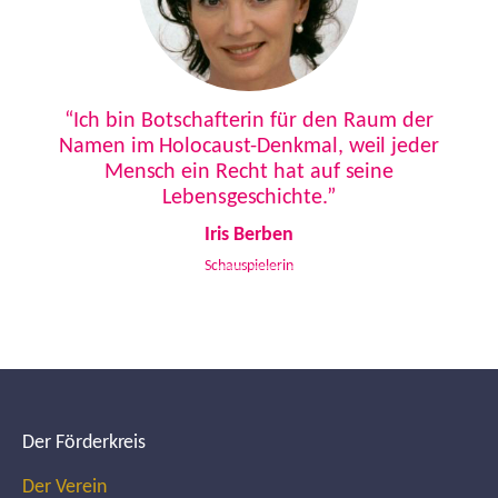
Previous
Next
“Ich bin Botschafterin für den Raum der
Namen im Holocaust-Denkmal, weil jeder
Mensch ein Recht hat auf seine
Lebensgeschichte.”
Iris Berben
Schauspielerin
Der Förderkreis
Der Verein