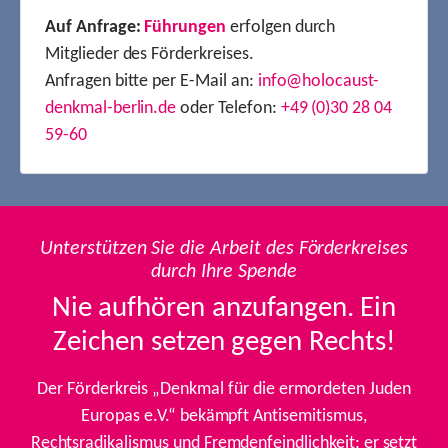
Auf Anfrage:
Führungen
erfolgen durch
Mitglieder des Förderkreises.
Anfragen bitte per E-Mail an:
info@holocaust-
denkmal-berlin.de
oder Telefon:
+49 (0)30 28 04
59-60
Unterstützen Sie die Arbeit des Förderkreises
durch Ihre Spende
Nie aufhören anzufangen. Ein
Zeichen setzen gegen Rechts!
Der Förderkreis „Denkmal für die ermordeten Juden
Europas e.V.“ bekämpft Antisemitismus,
Rechtsradikalismus und Fremdenfeindlichkeit; er setzt