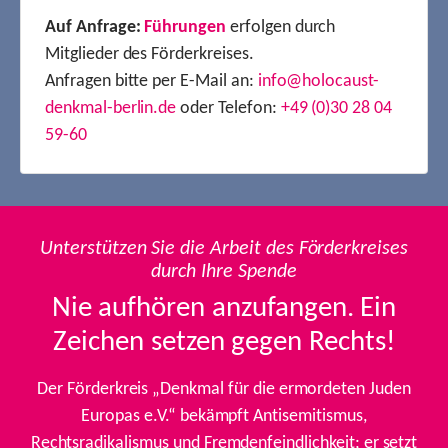
Auf Anfrage:
Führungen
erfolgen durch
Mitglieder des Förderkreises.
Anfragen bitte per E-Mail an:
info@holocaust-
denkmal-berlin.de
oder Telefon:
+49 (0)30 28 04
59-60
Unterstützen Sie die Arbeit des Förderkreises
durch Ihre Spende
Nie aufhören anzufangen. Ein
Zeichen setzen gegen Rechts!
Der Förderkreis „Denkmal für die ermordeten Juden
Europas e.V.“ bekämpft Antisemitismus,
Rechtsradikalismus und Fremdenfeindlichkeit; er setzt