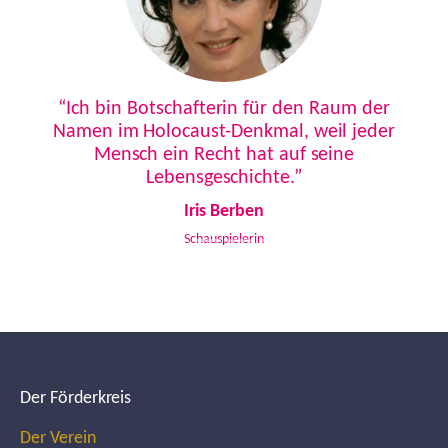
Previous
Next
“Ich bin Botschafterin für den Raum der
Namen im Holocaust-Denkmal, weil jeder
Mensch ein Recht hat auf seine
Lebensgeschichte.”
Iris Berben
Schauspielerin
Der Förderkreis
Der Verein