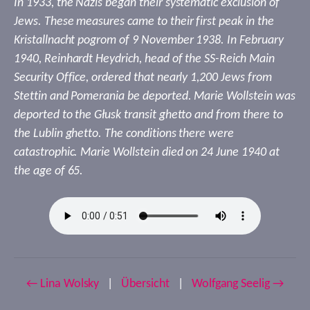
In 1933, the Nazis began their systematic exclusion of
Jews. These measures came to their first peak in the
Kristallnacht pogrom of 9 November 1938. In February
1940, Reinhardt Heydrich, head of the SS-Reich Main
Security Office, ordered that nearly 1,200 Jews from
Stettin and Pomerania be deported. Marie Wollstein was
deported to the Głusk transit ghetto and from there to
the Lublin ghetto. The conditions there were
catastrophic. Marie Wollstein died on 24 June 1940 at
the age of 65.
← Lina Wolsky
|
Übersicht
|
Wolfgang Seelig →