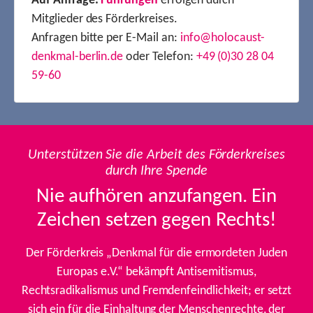
Auf Anfrage:
Führungen
erfolgen durch
Mitglieder des Förderkreises.
Anfragen bitte per E-Mail an:
info@holocaust-
denkmal-berlin.de
oder Telefon:
+49 (0)30 28 04
59-60
Unterstützen Sie die Arbeit des Förderkreises
durch Ihre Spende
Nie aufhören anzufangen. Ein
Zeichen setzen gegen Rechts!
Der Förderkreis „Denkmal für die ermordeten Juden
Europas e.V.“ bekämpft Antisemitismus,
Rechtsradikalismus und Fremdenfeindlichkeit; er setzt
sich ein für die Einhaltung der Menschenrechte, der