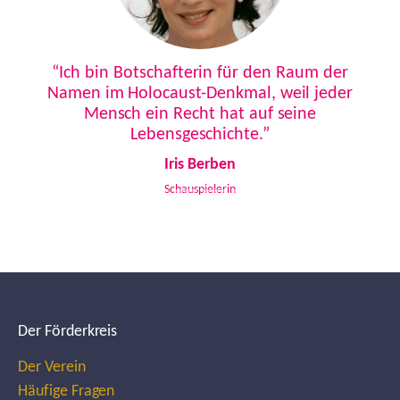
Previous
Next
“Ich bin Botschafterin für den Raum der
Namen im Holocaust-Denkmal, weil jeder
Mensch ein Recht hat auf seine
Lebensgeschichte.”
Iris Berben
Schauspielerin
Der Förderkreis
Der Verein
Häufige Fragen