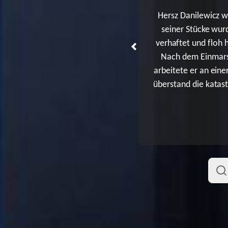
Hersz Danilewicz w
seiner Stücke wur
verhaftet und floh 
Nach dem Einmars
arbeitete er an ein
überstand die katas