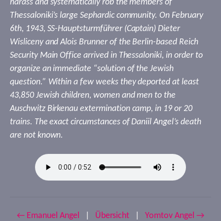
harass and systematically rob the members of
Thessaloniki’s large Sephardic community. On February
6th, 1943, SS-Hauptsturmführer (Captain) Dieter
Wisliceny and Alois Brunner of the Berlin-based Reich
Security Main Office arrived in Thessaloniki, in order to
organize an immediate “solution of the Jewish
question.” Within a few weeks they deported at least
43,850 Jewish children, women and men to the
Auschwitz Birkenau extermination camp, in 19 or 20
trains. The exact circumstances of Daniil Angel’s death
are not known.
← Emanuel Angel
|
Übersicht
|
Yomtov Angel →