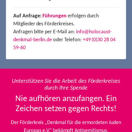
Auf Anfrage:
Führungen
erfolgen durch
Mitglieder des Förderkreises.
Anfragen bitte per E-Mail an:
info@holocaust-
denkmal-berlin.de
oder Telefon:
+49 (0)30 28 04
59-60
Unterstützen Sie die Arbeit des Förderkreises
durch Ihre Spende
Nie aufhören anzufangen. Ein
Zeichen setzen gegen Rechts!
Der Förderkreis „Denkmal für die ermordeten Juden
Europas e.V.“ bekämpft Antisemitismus,