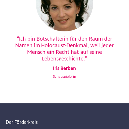
Previous
Next
“Ich bin Botschafterin für den Raum der
Namen im Holocaust-Denkmal, weil jeder
Mensch ein Recht hat auf seine
Lebensgeschichte.”
Iris Berben
Schauspielerin
Der Förderkreis