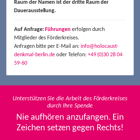
Raum der Namen ist der dritte Raum der
Dauerausstellung.
Auf Anfrage:
Führungen
erfolgen durch
Mitglieder des Förderkreises.
Anfragen bitte per E-Mail an:
info@holocaust-
denkmal-berlin.de
oder Telefon:
+49 (0)30 28 04
59-60
Unterstützen Sie die Arbeit des Förderkreises
durch Ihre Spende
Nie aufhören anzufangen. Ein
Zeichen setzen gegen Rechts!