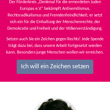
Der Förderkreis „Denkmal für die ermordeten Juden
Europas e.V.“ bekämpft Antisemitismus,
Rechtsradikalismus und Fremdenfeindlichkeit; er setzt
sich ein für die Einhaltung der Menschenrechte, der
Demokratie und Freiheit und der Völkerverständigung.
Setzen auch Sie ein Zeichen gegen Rechts! Jede Spende
trägt dazu bei, dass unsere Arbeit fortgesetzt werden
kann. Besonders junge Menschen wollen wir erreichen.
Ich will ein Zeichen setzen