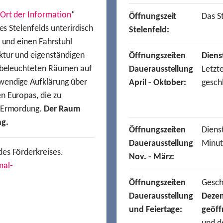
Ort der Information
“
Öffnungszeit
Das St
es Stelenfelds unterirdisch
Stelenfeld:
n und einen Fahrstuhl
ktur und eigenständigen
Öffnungszeiten
Diens
t beleuchteten Räumen auf
Dauerausstellung
Letzt
wendige Aufklärung über
April - Oktober:
gesch
n Europas, die zu
r Ermordung.
Der Raum
ng.
Öffnungszeiten
Dienst
Dauerausstellung
Minut
des Förderkreises.
Nov. - März:
mal-
Öffnungszeiten
Gesc
Dauerausstellung
Deze
und Feiertage:
geöff