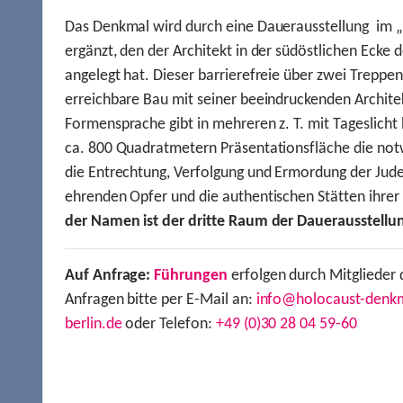
Das Denkmal wird durch eine Dauerausstellung im „
ergänzt, den der Architekt in der südöstlichen Ecke d
angelegt hat. Dieser barrierefreie über zwei Treppe
erreichbare Bau mit seiner beeindruckenden Archite
Formensprache gibt in mehreren z. T. mit Tageslich
ca. 800 Quadratmetern Präsentationsfläche die not
die Entrechtung, Verfolgung und Ermordung der Jude
ehrenden Opfer und die authentischen Stätten ihre
der Namen ist der dritte Raum der Dauerausstellu
Auf Anfrage:
Führungen
erfolgen durch Mitglieder 
Anfragen bitte per E-Mail an:
info@holocaust-denk
berlin.de
oder Telefon:
+49 (0)30 28 04 59-60