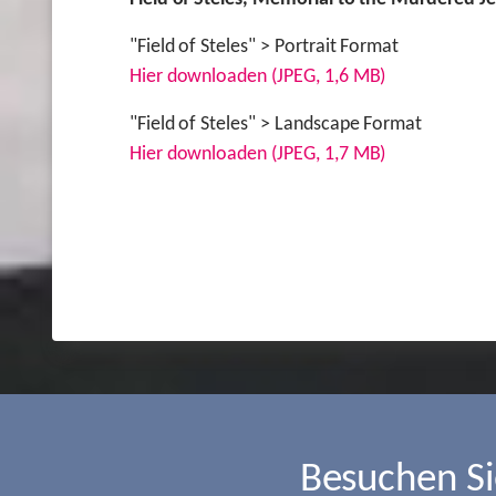
"Field of Steles" > Portrait Format
Hier downloaden (JPEG, 1,6 MB)
"Field of Steles" > Landscape Format
Hier downloaden (JPEG, 1,7 MB)
Besuchen S