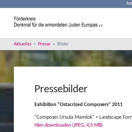
An
Skip to main content
You are here:
Aktuelles
Presse
Bilder
Pressebilder
Exhibition "Ostacrized Composers" 2011
"Composer
Ursula Mamlok"
> Landscape For
Hier downloaden (JPEG, 4,5 MB)