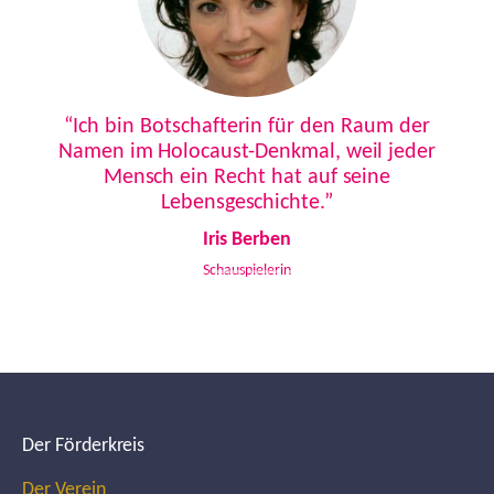
Previous
Next
“Ich bin Botschafterin für den Raum der
Namen im Holocaust-Denkmal, weil jeder
Mensch ein Recht hat auf seine
Lebensgeschichte.”
Iris Berben
Schauspielerin
Der Förderkreis
Der Verein