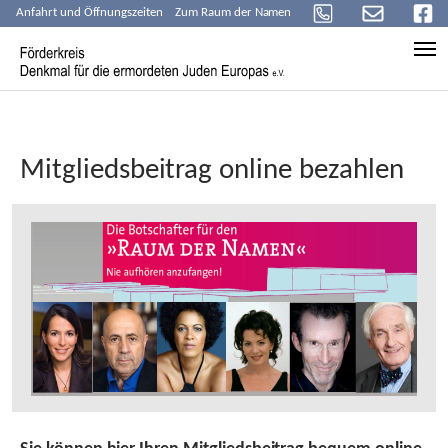
Anfahrt und Öffnungszeiten
Zum Raum der Namen
Skip to main content
Mitgliedsbeitrag online bezahlen