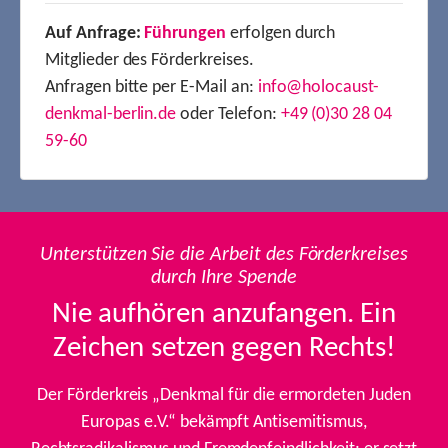
Auf Anfrage:
Führungen
erfolgen durch
Mitglieder des Förderkreises.
Anfragen bitte per E-Mail an:
info@holocaust-
denkmal-berlin.de
oder Telefon:
+49 (0)30 28 04
59-60
Unterstützen Sie die Arbeit des Förderkreises
durch Ihre Spende
Nie aufhören anzufangen. Ein
Zeichen setzen gegen Rechts!
Der Förderkreis „Denkmal für die ermordeten Juden
Europas e.V.“ bekämpft Antisemitismus,