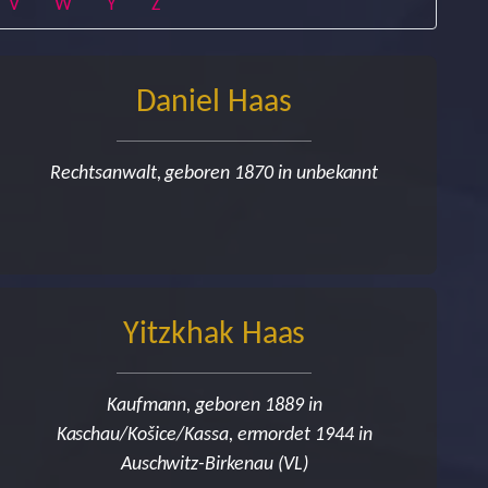
rrent)
(current)
(current)
(current)
(current)
V
W
Y
Z
Daniel Haas
Rechtsanwalt, geboren 1870 in unbekannt
Yitzkhak Haas
Kaufmann, geboren 1889 in
Kaschau/Košice/Kassa, ermordet 1944 in
Auschwitz-Birkenau (VL)