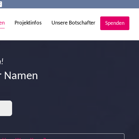
(current)
en
Projektinfos
Unsere Botschafter
Spenden
!
er Namen