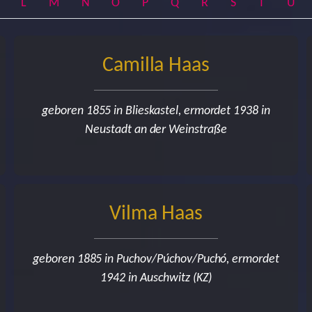
nt)
(current)
(current)
(current)
(current)
(current)
(current)
(current)
(current)
(current)
(current)
(cu
L
M
N
O
P
Q
R
S
T
U
Camilla Haas
geboren 1855 in Blieskastel, ermordet 1938 in
Neustadt an der Weinstraße
Vilma Haas
geboren 1885 in Puchov/Púchov/Puchó, ermordet
1942 in Auschwitz (KZ)