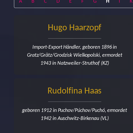
(current)
(current)
(current)
(current)
(current)
(current)
(current)
(current)
(curre
A
B
C
D
E
F
G
H
I
K
Hugo Haarzopf
Import-Export Händler, geboren 1896 in
Gratz/Grätz/Grodzisk Wielkopolski, ermordet
1943 in Natzweiler-Struthof (KZ)
Rudolfina Haas
geboren 1912 in Puchov/Púchov/Puchó, ermordet
1942 in Auschwitz-Birkenau (VL)