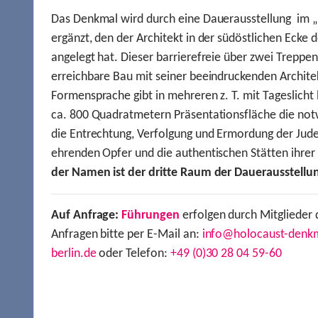
Das Denkmal wird durch eine Dauerausstellung im „
ergänzt, den der Architekt in der südöstlichen Ecke d
angelegt hat. Dieser barrierefreie über zwei Treppe
erreichbare Bau mit seiner beeindruckenden Archite
Formensprache gibt in mehreren z. T. mit Tageslich
ca. 800 Quadratmetern Präsentationsfläche die not
die Entrechtung, Verfolgung und Ermordung der Jude
ehrenden Opfer und die authentischen Stätten ihre
der Namen ist der dritte Raum der Dauerausstellu
Auf Anfrage:
Führungen
erfolgen durch Mitglieder 
Anfragen bitte per E-Mail an:
info@holocaust-denk
berlin.de
oder Telefon:
+49 (0)30 28 04 59-60