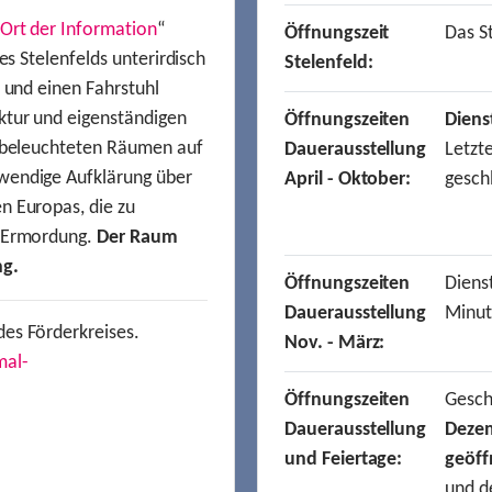
Ort der Information
“
Öffnungszeit
Das St
es Stelenfelds unterirdisch
Stelenfeld:
n und einen Fahrstuhl
ktur und eigenständigen
Öffnungszeiten
Diens
t beleuchteten Räumen auf
Dauerausstellung
Letzt
wendige Aufklärung über
April - Oktober:
gesch
n Europas, die zu
r Ermordung.
Der Raum
ng.
Öffnungszeiten
Dienst
Dauerausstellung
Minut
des Förderkreises.
Nov. - März:
mal-
Öffnungszeiten
Gesc
Dauerausstellung
Deze
und Feiertage:
geöff
und d