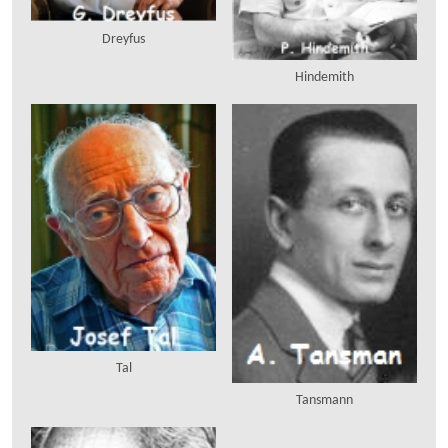
Dreyfus
Hindemith
Tal
Tansmann