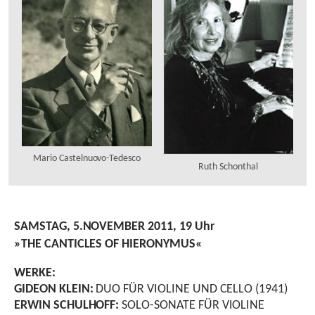
Mario Castelnuovo-Tedesco
Ruth Schonthal
S
AMSTAG
, 5.N
OVEMBER
2011, 19
Uhr
»T
HE
C
ANTICLES OF
H
IERONYMUS
«
W
ERKE
:
G
IDEON
K
LEIN
:
DUO FÜR VIOLINE UND CELLO (1941)
E
RWIN
S
CHULHOFF
:
SOLO-SONATE FÜR VIOLINE