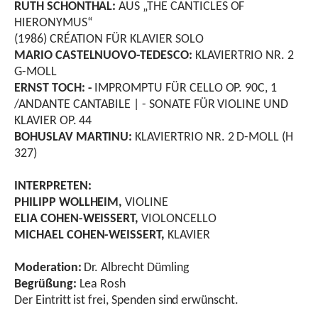
R
UTH
S
CHONTHAL
:
AUS
„T
HE
C
ANTICLES OF
H
IERONYMUS
“
(1986) C
RÉATION FÜR
K
LAVIER SOLO
M
ARIO
C
ASTELNUOVO
-T
EDESCO
:
K
LAVIERTRIO
N
R
. 2
G
-
MOLL
E
RNST
T
OCH
: -
IMPROMPTU FÜR CELLO OP. 90C, 1
/ANDANTE CANTABILE | - SONATE FÜR VIOLINE UND
KLAVIER OP. 44
B
OHUSLAV
M
ARTINU
:
KLAVIERTRIO NR. 2 D-MOLL (H
327)
I
NTERPRETEN
:
P
HILIPP
W
OLLHEIM
,
VIOLINE
E
LIA
C
OHEN
-W
EISSERT
,
VIOLONCELLO
M
ICHAEL
C
OHEN
-W
EISSERT
,
KLAVIER
Moderation:
Dr. Albrecht Dümling
Begrüßung:
Lea Rosh
Der Eintritt ist frei, Spenden sind erwünscht.